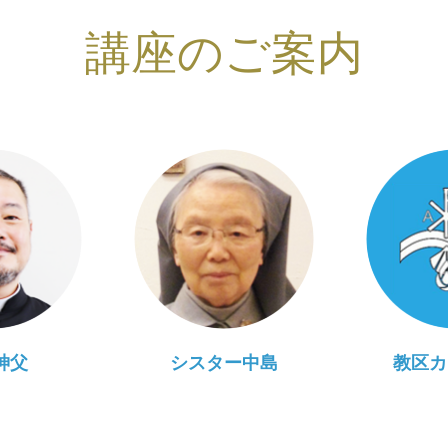
講座のご案内
神父
シスター中島
教区カ