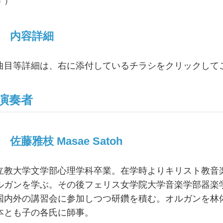
す）
内容詳細
曲目等詳細は、右に添付しているチラシをクリックして
演奏者
佐藤雅枝 Masae Satoh
立教大学文学部心理学科卒業。在学時よりキリスト教音楽
ルガンを学ぶ。その後フェリス女学院大学音楽学部器楽
国内外の講習会に参加しつつ研鑽を積む。オルガンを林
本とも子の各氏に師事。