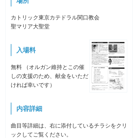
場所
お問合せ
カトリック東京カテドラル関口教会
聖マリア大聖堂
交通・アクセス
入場料
ご利用にあたって
無料 （オルガン維持とこの催
交通・アクセス
しの支援のため、献金をいただ
ければ幸いです）
内容詳細
曲目等詳細は、右に添付しているチラシをクリ
ックしてご覧ください。