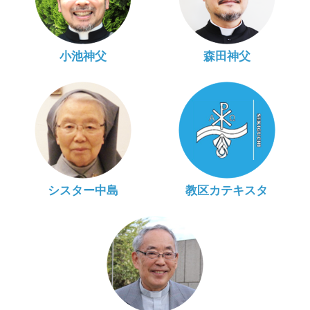
小池神父
森田神父
シスター中島
教区カテキスタ