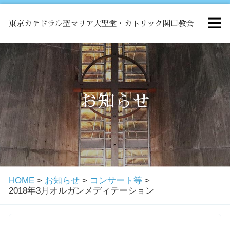
東京カテドラル聖マリア大聖堂・カトリック関口教会
HOME
ミサ
お知らせ
お知らせ
関口教会について
HOME
>
お知らせ
>
コンサート等
>
教会学校・中高生会
2018年3月オルガンメディテーション
はじめての方へ