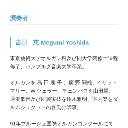
演奏者
吉田 恵 Megumi Yoshida
東京藝術大学オルガン科及び同大学院修士課程
修了、ハンブルグ音楽大学卒業。
オルガンを 島 田 麗 子 、廣 野 嗣雄、Z.サット
マリー、W.ツェラー、チェンバロを山田貢、
通奏低音及び即興実技を鈴木雅明、室内楽をダ
ルムシュタットの各氏に師事。
91年ブルージュ国際オルガンコンクールにて