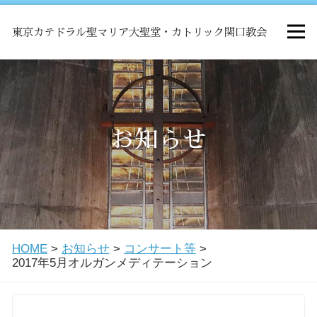
東京カテドラル聖マリア大聖堂・カトリック関口教会
HOME
ミサ
お知らせ
お知らせ
関口教会について
HOME
>
お知らせ
>
コンサート等
>
教会学校・中高生会
2017年5月オルガンメディテーション
はじめての方へ