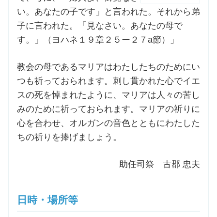
い。あなたの子です」と言われた。それから弟
お問合せ
子に言われた。「見なさい。あなたの母で
す。」（ヨハネ１９章２５ー２７a節）」
交通・アクセス
教会の母であるマリアはわたしたちのためにい
つも祈っておられます。刺し貫かれた心でイエ
ご利用にあたって
スの死を悼まれたように、マリアは人々の苦し
みのために祈っておられます。マリアの祈りに
交通・アクセス
心を合わせ、オルガンの音色とともにわたした
ちの祈りを捧げましょう。
助任司祭 古郡 忠夫
日時・場所等