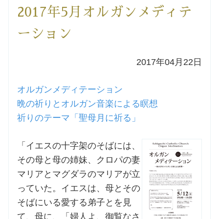
2017年5月オルガンメディテ
洗礼を希望される方
ーション
講座のご案内
2017年04月22日
小池神父の講座
オルガンメディテーション
森田神父の講座
晩の祈りとオルガン音楽による瞑想
祈りのテーマ「聖母月に祈る」
シスター中島の講座
「イエスの十字架のそばには、
教区カテキスタの講座
その母と母の姉妹、クロパの妻
マリアとマグダラのマリアが立
三田助祭の講座
っていた。イエスは、母とその
そばにいる愛する弟子とを見
オルガンメディテーション
て、母に、「婦人よ、御覧なさ