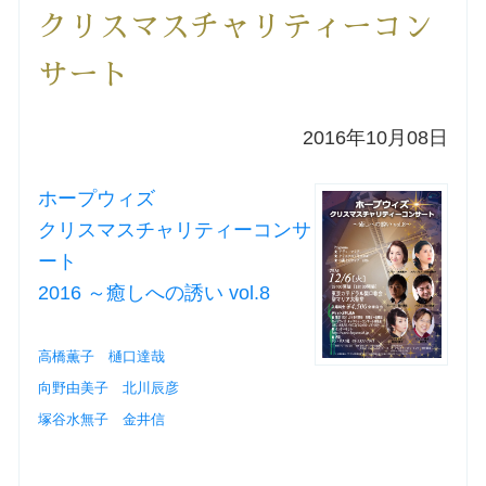
クリスマスチャリティーコン
洗礼を希望される方
サート
講座のご案内
2016年10月08日
小池神父の講座
ホープウィズ
森田神父の講座
クリスマスチャリティーコンサ
ート
シスター中島の講座
2016 ～癒しへの誘い vol.8
教区カテキスタの講座
高橋薫子 樋口達哉
向野由美子 北川辰彦
三田助祭の講座
塚谷水無子 金井信
オルガンメディテーション