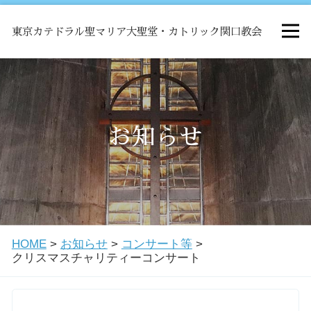
東京カテドラル聖マリア大聖堂・カトリック関口教会
HOME
ミサ
お知らせ
お知らせ
関口教会について
HOME
>
お知らせ
>
コンサート等
>
教会学校・中高生会
クリスマスチャリティーコンサート
はじめての方へ