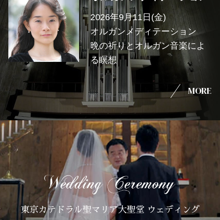
2026年9月11日(金)
オルガンメディテーション
晩の祈りとオルガン音楽によ
る瞑想
MORE
東京カテドラル聖マリア大聖堂 ウェディング