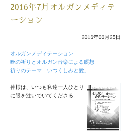
2016年7月オルガンメディテ
洗礼を希望される方
ーション
講座のご案内
2016年06月25日
小池神父の講座
オルガンメディテーション
森田神父の講座
晩の祈りとオルガン音楽による瞑想
祈りのテーマ「いつくしみと愛」
シスター中島の講座
神様は、いつも私達一人ひとり
教区カテキスタの講座
に眼を注いでいてくださる。
三田助祭の講座
オルガンメディテーション