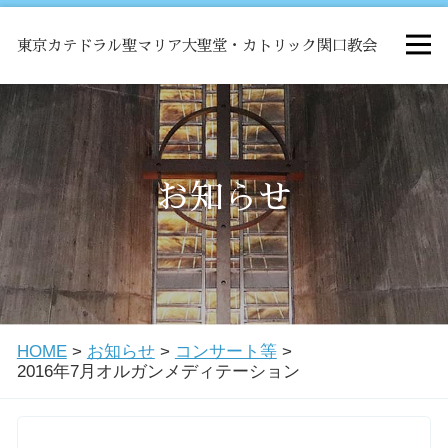
東京カテドラル聖マリア大聖堂・カトリック関口教会
HOME
ミサ
お知らせ
お知らせ
関口教会について
HOME
>
お知らせ
>
コンサート等
>
教会学校・中高生会
2016年7月オルガンメディテーション
はじめての方へ