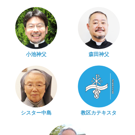
小池神父
森田神父
シスター中島
教区カテキスタ