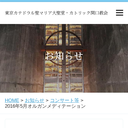
東京カテドラル聖マリア大聖堂・カトリック関口教会
HOME
ミサ
お知らせ
お知らせ
関口教会について
HOME
>
お知らせ
>
コンサート等
>
教会学校・中高生会
2016年5月オルガンメディテーション
はじめての方へ