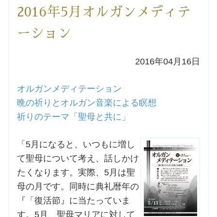
2016年5月オルガンメディテ
洗礼を希望される方
ーション
講座のご案内
2016年04月16日
小池神父の講座
オルガンメディテーション
森田神父の講座
晩の祈りとオルガン音楽による瞑想
祈りのテーマ「聖母と共に」
シスター中島の講座
「5月になると、いつもに増し
教区カテキスタの講座
て聖母について考え、話しかけ
たくなります。実際、5月は聖
三田助祭の講座
母の月です。同時に典礼暦年の
『「復活節』に当たっていま
オルガンメディテーション
す。5月、聖母マリアに対して