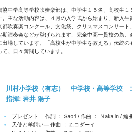
獨協中学高等学校吹奏楽部は、中学生１５名、高校生１
す。主な活動内容は、４月の入学式から始まり、新入生
京都吹奏楽コンクール、文化祭、クリスマスコンサート
定期演奏会などが挙げられます。完全中高一貫校の為、
に出場しています。「高校生が中学生を教える」伝統の
って、日々奮闘しています。
川村小学校（有志） 中学校・高等学校 
指揮: 岩井 陽子
プレゼント— 作詞 ： Saori / 作曲 ： Ｎakajin /
天使と羊飼い— 作曲 ： Z.コダーイ