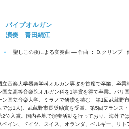
パイプオルガン
演奏 青田絹江
聖しこの夜による変奏曲 — 作曲 ： D.クリンプ 
国立音楽大学器楽学科オルガン専攻を首席で卒業、卒
ン国立高等音楽院オルガン科を1等賞を得て卒業。パリ
ーン国立音楽大学、ミラノで研鑽を積む。第1回武蔵野市
人では1人)、武蔵野市長奨励賞を受賞。第5回フランス・
第2位入賞。国内各地で演奏活動を行っており、海外で
スペイン、ドイツ、スイス、オランダ、ベルギー、リト