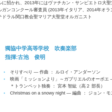
ルに招かれ、2013年にはヴァチカン・サンピエトロ大
ルガンコンクール審査員 (2013年イタリア、2014年オ
テドラル関口教会聖マリア大聖堂オルガニスト
獨協中学高等学校 吹奏楽部
指揮:古池 俊明
そりすべり — 作曲 ： ルロイ・アンダーソン
映画「ミッションより」～ガブリエルのオーボエ —
＊トランペット独奏 ： 宮本 智紘（高２ 部長）
Christmas on a snowy night — 編曲 ： ジョン・