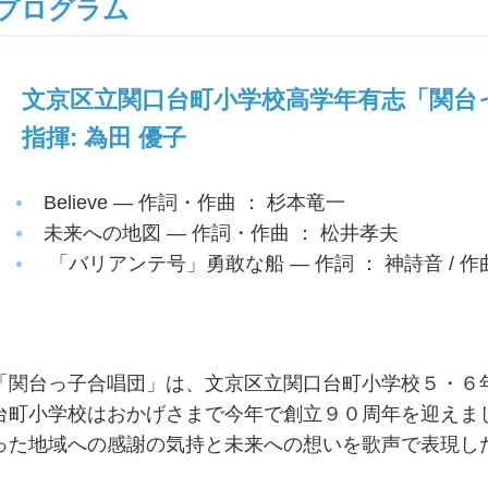
プログラム
文京区立関口台町小学校高学年有志「関台
指揮: 為田 優子
Believe — 作詞・作曲 ： 杉本竜一
未来への地図 — 作詞・作曲 ： 松井孝夫
「バリアンテ号」勇敢な船 — 作詞 ： 神詩音 / 作
「関台っ子合唱団」は、文京区立関口台町小学校５・６
台町小学校はおかげさまで今年で創立９０周年を迎えま
った地域への感謝の気持と未来への想いを歌声で表現し