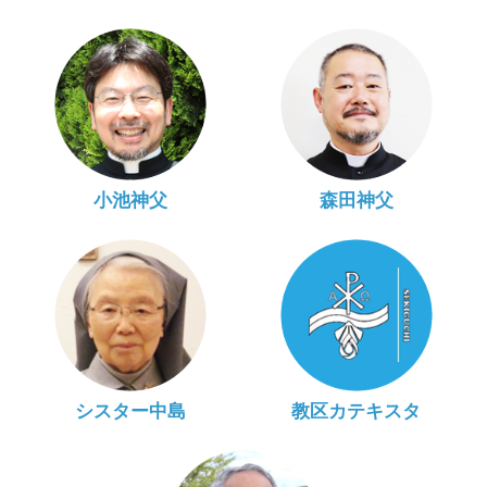
小池神父
森田神父
シスター中島
教区カテキスタ