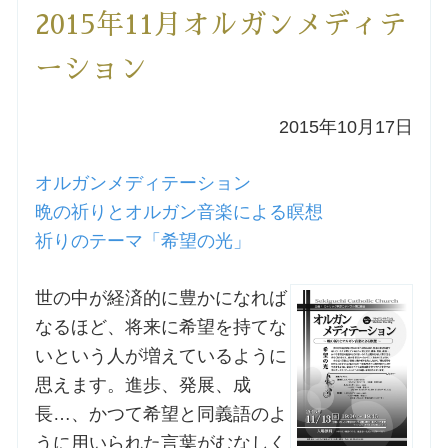
2015年11月オルガンメディテ
洗礼を希望される方
ーション
講座のご案内
2015年10月17日
小池神父の講座
オルガンメディテーション
森田神父の講座
晩の祈りとオルガン音楽による瞑想
祈りのテーマ「希望の光」
シスター中島の講座
世の中が経済的に豊かになれば
教区カテキスタの講座
なるほど、将来に希望を持てな
いという人が増えているように
三田助祭の講座
思えます。進歩、発展、成
長…、かつて希望と同義語のよ
オルガンメディテーション
うに用いられた言葉がむなしく