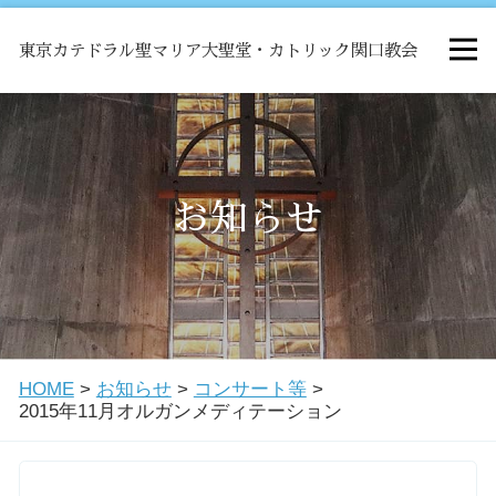
東京カテドラル聖マリア大聖堂・カトリック関口教会
HOME
ミサ
お知らせ
お知らせ
関口教会について
HOME
>
お知らせ
>
コンサート等
>
教会学校・中高生会
2015年11月オルガンメディテーション
はじめての方へ