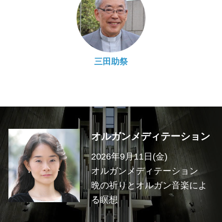
三田助祭
オルガンメディテーション
2026年9月11日(金)
オルガンメディテーション
晩の祈りとオルガン音楽によ
る瞑想