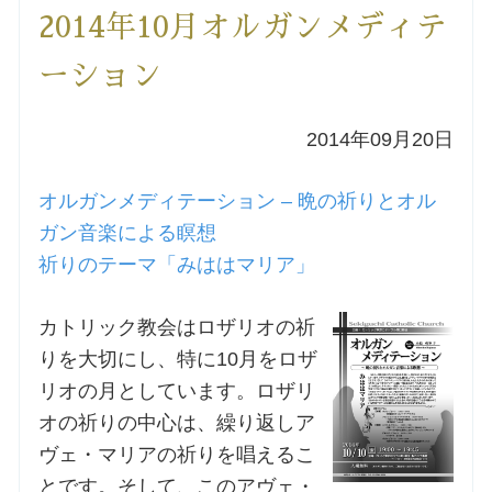
2014年10月オルガンメディテ
洗礼を希望される方
ーション
講座のご案内
2014年09月20日
小池神父の講座
オルガンメディテーション – 晩の祈りとオル
森田神父の講座
ガン音楽による瞑想
祈りのテーマ「みははマリア」
シスター中島の講座
カトリック教会はロザリオの祈
教区カテキスタの講座
りを大切にし、特に10月をロザ
リオの月としています。ロザリ
三田助祭の講座
オの祈りの中心は、繰り返しア
ヴェ・マリアの祈りを唱えるこ
オルガンメディテーション
とです。そして、このアヴェ・