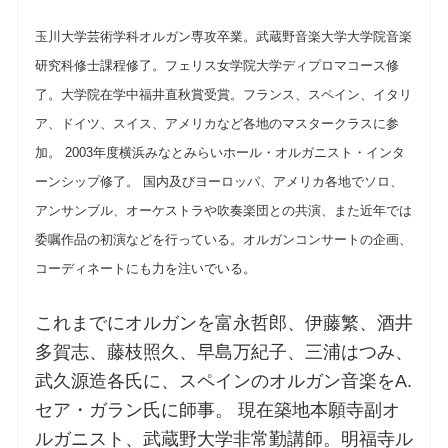
玉川大学芸術学科オルガン専攻卒業。武蔵野音楽大学大学院音楽
研究科修士課程修了。フェリス女学院大学ディプロマコース修
了。大学院在学中福井直秋賞受賞。フランス、スペイン、イタリ
ア、ドイツ、スイス、アメリカなど各地のマスタークラスに参
加。 2003年度横浜みなとみらいホール・オルガニスト・インタ
ーンシップ修了。 国内及びヨーロッパ、アメリカ各地でソロ、
アンサンブル、オーケストラや吹奏楽団との共演、また近年では
委嘱作品の初演などを行っている。オルガンコンサートの企画、
コーディネートにも力を注いでいる。
これまでにオルガンを富永哲郎、伊藤繁、酒井
多賀志、藤枝照久、早島万紀子、三浦はつみ、
武久源造各氏に、スペインのオルガン音楽をA.
セア・ガラン氏に師事。 現在築地本願寺副オ
ルガニスト、武蔵野大学非常勤講師。明福寺ル