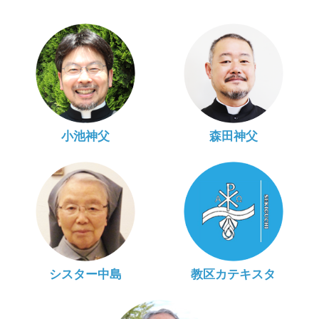
小池神父
森田神父
シスター中島
教区カテキスタ