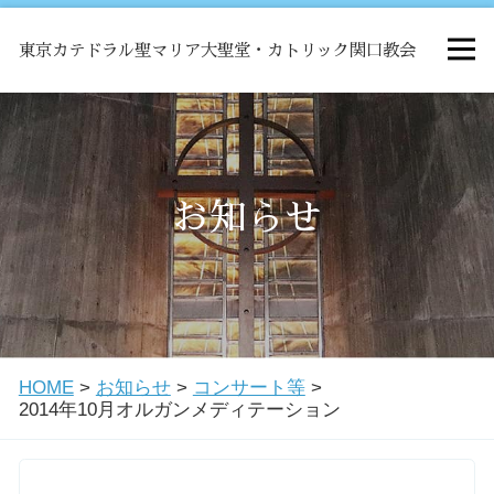
東京カテドラル聖マリア大聖堂・カトリック関口教会
HOME
ミサ
お知らせ
お知らせ
関口教会について
HOME
>
お知らせ
>
コンサート等
>
教会学校・中高生会
2014年10月オルガンメディテーション
はじめての方へ