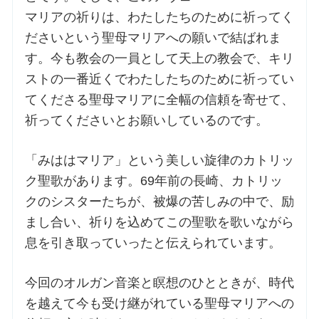
マリアの祈りは、わたしたちのために祈ってく
お問合せ
ださいという聖母マリアへの願いで結ばれま
す。今も教会の一員として天上の教会で、キリ
ストの一番近くでわたしたちのために祈ってい
交通・アクセス
てくださる聖母マリアに全幅の信頼を寄せて、
ご利用にあたって
祈ってくださいとお願いしているのです。
「みははマリア」という美しい旋律のカトリッ
交通・アクセス
ク聖歌があります。69年前の長崎、カトリッ
クのシスターたちが、被爆の苦しみの中で、励
まし合い、祈りを込めてこの聖歌を歌いながら
息を引き取っていったと伝えられています。
今回のオルガン音楽と瞑想のひとときが、時代
を越えて今も受け継がれている聖母マリアへの