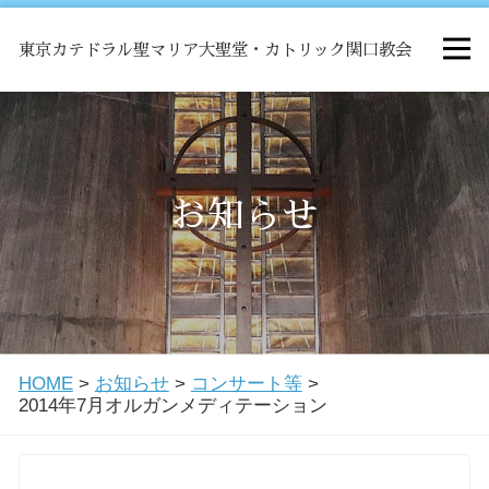
東京カテドラル聖マリア大聖堂・カトリック関口教会
HOME
ミサ
お知らせ
お知らせ
関口教会について
HOME
>
お知らせ
>
コンサート等
>
教会学校・中高生会
2014年7月オルガンメディテーション
はじめての方へ