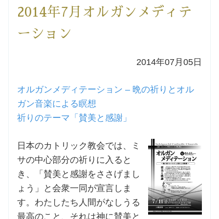
2014年7月オルガンメディテ
洗礼を希望される方
ーション
講座のご案内
2014年07月05日
小池神父の講座
オルガンメディテーション – 晩の祈りとオル
森田神父の講座
ガン音楽による瞑想
祈りのテーマ「賛美と感謝」
シスター中島の講座
日本のカトリック教会では、ミ
教区カテキスタの講座
サの中心部分の祈りに入ると
き、「賛美と感謝をささげまし
三田助祭の講座
ょう」と会衆一同が宣言しま
す。わたしたち人間がなしうる
オルガンメディテーション
最高のこと、それは神に賛美と