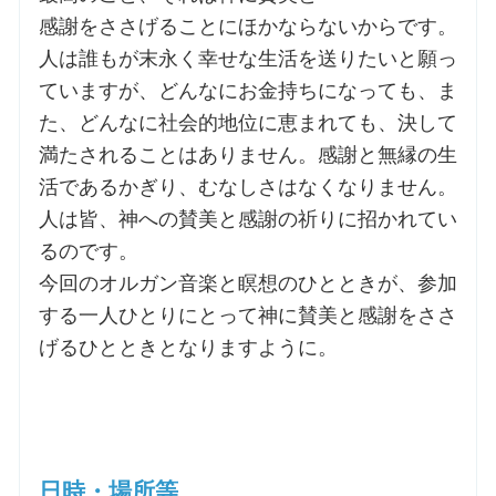
感謝をささげることにほかならないからです。
お問合せ
人は誰もが末永く幸せな生活を送りたいと願っ
ていますが、どんなにお金持ちになっても、ま
た、どんなに社会的地位に恵まれても、決して
交通・アクセス
満たされることはありません。感謝と無縁の生
ご利用にあたって
活であるかぎり、むなしさはなくなりません。
人は皆、神への賛美と感謝の祈りに招かれてい
るのです。
交通・アクセス
今回のオルガン音楽と瞑想のひとときが、参加
する一人ひとりにとって神に賛美と感謝をささ
げるひとときとなりますように。
日時・場所等