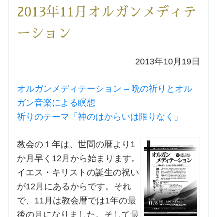
2013年11月オルガンメディテ
洗礼を希望される方
ーション
講座のご案内
2013年10月19日
小池神父の講座
オルガンメディテーション – 晩の祈りとオル
森田神父の講座
ガン音楽による瞑想
祈りのテーマ「神のはからいは限りなく」
シスター中島の講座
教会の１年は、世間の暦より1
教区カテキスタの講座
か月早く12月から始まります。
イエス・キリストの誕生の祝い
三田助祭の講座
が12月にあるからです。それ
で、11月は教会暦では1年の最
オルガンメディテーション
後の月になりました。そして最