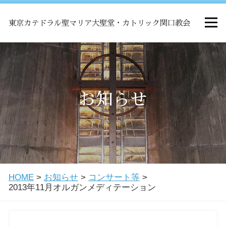
東京カテドラル聖マリア大聖堂・カトリック関口教会
HOME
ミサ
お知らせ
お知らせ
関口教会について
HOME
>
お知らせ
>
コンサート等
>
教会学校・中高生会
2013年11月オルガンメディテーション
はじめての方へ