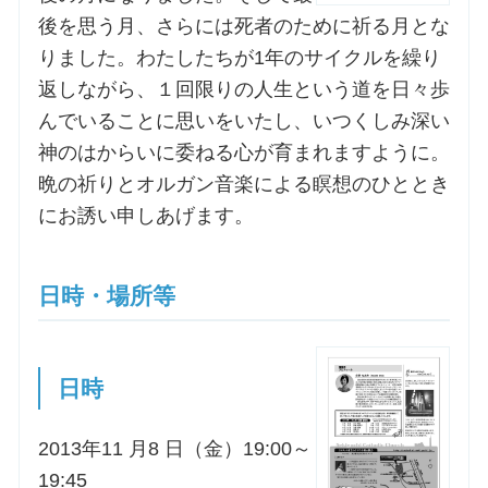
後を思う月、さらには死者のために祈る月とな
お問合せ
りました。わたしたちが1年のサイクルを繰り
返しながら、１回限りの人生という道を日々歩
んでいることに思いをいたし、いつくしみ深い
交通・アクセス
神のはからいに委ねる心が育まれますように。
ご利用にあたって
晩の祈りとオルガン音楽による瞑想のひととき
にお誘い申しあげます。
交通・アクセス
日時・場所等
日時
2013年11 月8 日（金）19:00～
19:45