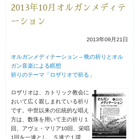
2013年10月オルガンメディテ
洗礼を希望される方
ーション
講座のご案内
2013年09月21日
小池神父の講座
オルガンメディテーション – 晩の祈りとオル
森田神父の講座
ガン音楽による瞑想
祈りのテーマ「ロザリオで祈る」
シスター中島の講座
ロザリオは、カトリック教会に
教区カテキスタの講座
おいて広く親しまれている祈り
です。中世以来の伝統的な唱え
三田助祭の講座
方は、数珠を用いて主の祈り１
回、アヴェ・マリア10回、栄唱
オルガンメディテーション
1回を一連とし、５連で１環、