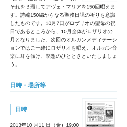
それを３環してアヴェ・マリアを150回唱えま
お問合せ
す。詩編150編からなる聖務日課の祈りを意識
したものです。10月7日がロザリオの聖母の祝
日であるところから、10月全体がロザリオの
交通・アクセス
月となりました。次回のオルガンメディテーシ
ご利用にあたって
ョンではご一緒にロザリオを唱え、オルガン音
楽に耳を傾け、黙想のひとときといたしましょ
う。
交通・アクセス
日時・場所等
日時
2013年10 月11 日（金）19:00