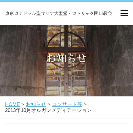
東京カテドラル聖マリア大聖堂・カトリック関口教会
HOME
ミサ
お知らせ
お知らせ
関口教会について
HOME
>
お知らせ
>
コンサート等
>
教会学校・中高生会
2013年10月オルガンメディテーション
はじめての方へ