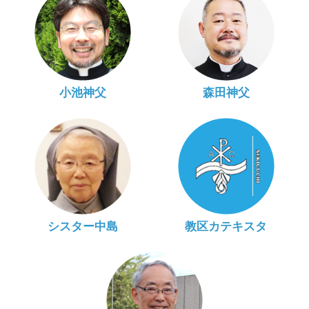
小池神父
森田神父
シスター中島
教区カテキスタ