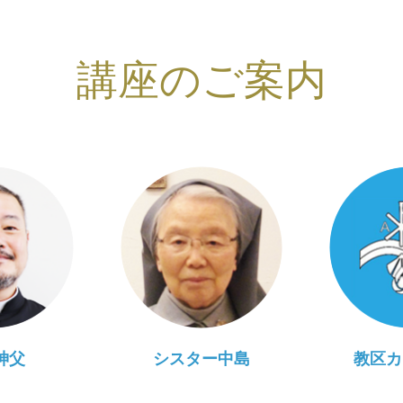
講座のご案内
神父
シスター中島
教区カ