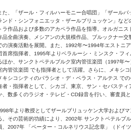
また、「ザール・フィルハーモニー合唱団」「ザールバ
ランド・シンフォニエッタ・ザールブリュッケン」などの
トラ作品および多数のアカペラ作品を指導。オルガニスト
作品全曲演奏、メシアンの大規模作品、ブルックナー交
での演奏活動を展開。また、1992年〜1994年エスト
団首席指揮者、1995年よりベラルーシ・ミンスク・フ
るほか、サンクトペテルブルク室内管弦楽団（1997年
室内管弦楽団 でも指揮者として活躍。さらに、メキシコ
メキシコシティのパラシオ・デ・ベラス・アルテス で
奏者・指揮者として、シカゴ、東京、サン・セバスティ
か、数多くのラジオ・テレビ・CD録音を行い、審査員
1998年より教授としてザールブリュッケン大学および
る。その芸術的功績により、2002年 サンクトペテルブ
員、2007年 「ペーター・コルネリウス記念章」（ド