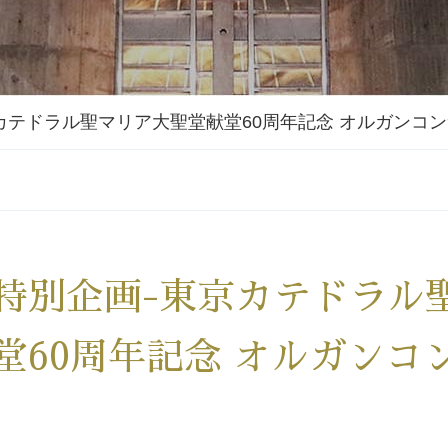
カテドラル聖マリア大聖堂献堂60周年記念 オルガンコ
特別企画-東京カテドラル
堂60周年記念 オルガンコ