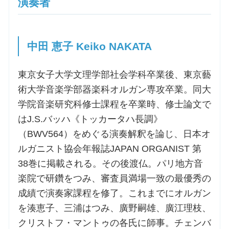
演奏者
中田 恵子 Keiko NAKATA
東京女子大学文理学部社会学科卒業後、東京藝
術大学音楽学部器楽科オルガン専攻卒業。同大
学院音楽研究科修士課程を卒業時、修士論文で
はJ.S.バッハ《トッカータハ長調》
（BWV564）をめぐる演奏解釈を論じ、日本オ
ルガニスト協会年報誌JAPAN ORGANIST 第
38巻に掲載される。その後渡仏。パリ地方音
楽院で研鑽をつみ、審査員満場一致の最優秀の
成績で演奏家課程を修了。これまでにオルガン
を湊恵子、三浦はつみ、廣野嗣雄、廣江理枝、
クリストフ・マントゥの各氏に師事。チェンバ