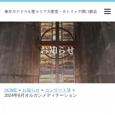
東京カテドラル聖マリア大聖堂・カトリック関口教会
HOME
ミサ
お知らせ
お知らせ
関口教会について
HOME
>
お知らせ
>
コンサート等
>
教会学校・中高生会
2024年6月オルガンメディテーション
はじめての方へ