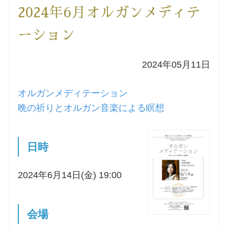
2024年6月オルガンメディテ
洗礼を希望される方
ーション
講座のご案内
2024年05月11日
小池神父の講座
オルガンメディテーション
森田神父の講座
晩の祈りとオルガン音楽による瞑想
シスター中島の講座
日時
教区カテキスタの講座
2024年6月14日(金) 19:00
三田助祭の講座
会場
オルガンメディテーション