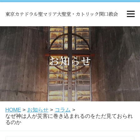
東京カテドラル聖マリア大聖堂・カトリック関口教会
HOME
ミサ
お知らせ
お知らせ
関口教会について
HOME
>
お知らせ
>
コラム
>
教会学校・中高生会
なぜ神は人が災害に巻き込まれるのをただ見ておられ
るのか
はじめての方へ