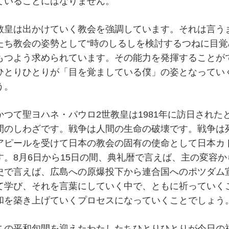
ていることにはなりません。
教皇は出かけていく教会を強調しています。それは言う
たち教会の姿勢として“時のしるしを検討するつねに目覚
もつよう求められています。その能力を発揮することが
ひとりひとりが「目を覚ましている僕」の姿となってい
う。
かつて聖ヨハネ・パウロ2世教皇は1981年に訪日され
間のしわざです。戦争は人間の生命の破壊です。戦争は
アピールを受けて日本の教会の固有の使命として日本カ
す。8月6日から15日の間、典礼暦で言えば、主の変容
史で言えば、広島への原爆投下から連合国へのポツダム
て学び、それを言葉にしていく中で、ともに祈っていく
和を築き上げていくプロセスになっていくことでしょう
この平和旬間を迎えたわたしたちひとりひとりが今日の