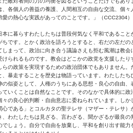
また敵対者間の力の均衡を図るということだけでもあり
は、各個人の善益の養護、人間相互の自由な交流、個々
弟愛の熱心な実践があってのことです。」（CCC2304）
日本に暮らすわたしたちは普段何気なく平和であること
がちです。とかく政治を語ろうとすると、右だの左だの
てしまって、政治に向き合う議論さえも拒む風潮は教会
受けられるものです。教会はどこかの政党を支援したり
しらの政策を実現するための政治団体でもありません。
と、暴走することを歴史は物語っています。わたしたち
神の似姿として、人権のうちにある思想・良心の自由、
っていくことは自然なことです。そのなかで具体的に政
個々の良心的判断・自由意志に委ねられています。しか
関心である」とコルカタの聖テレサ（マザー・テレサ）
き、わたしたちは見ざる、言わざる、聞かざるが最良の
のでしょう。自分で自由を放棄し、平和を創り出す能力