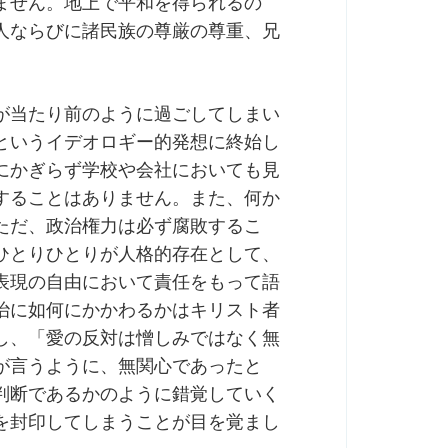
ません。地上で平和を得られるの
人ならびに諸民族の尊厳の尊重、兄
が当たり前のように過ごしてしまい
というイデオロギー的発想に終始し
にかぎらず学校や会社においても見
することはありません。また、何か
ただ、政治権力は必ず腐敗するこ
ひとりひとりが人格的存在として、
表現の自由において責任をもって語
治に如何にかかわるかはキリスト者
し、「愛の反対は憎しみではなく無
が言うように、無関心であったと
判断であるかのように錯覚していく
を封印してしまうことが目を覚まし