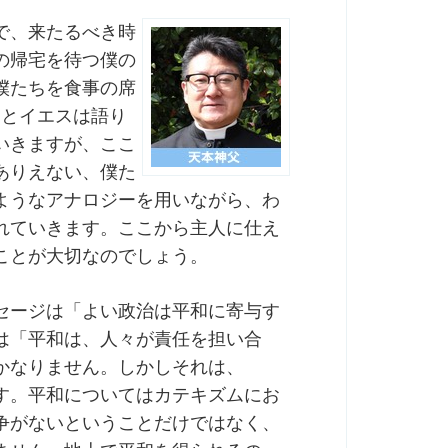
で、来たるべき時
の帰宅を待つ僕の
僕たちを食事の席
）とイエスは語り
いきますが、ここ
ありえない、僕た
ようなアナロジーを用いながら、わ
れていきます。ここから主人に仕え
ことが大切なのでしょう。
セージは「よい政治は平和に寄与す
は「平和は、人々が責任を担い合
かなりません。しかしそれは、
す。平和についてはカテキズムにお
争がないということだけではなく、