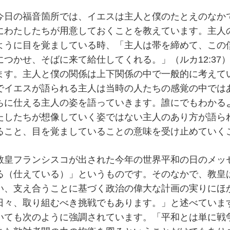
今日の福音箇所では、イエスは主人と僕のたとえのなか
にわたしたちが用意しておくことを教えています。主人
ように目を覚ましている時、「主人は帯を締めて、この
につかせ、そばに来て給仕してくれる。」（ルカ12:37
ます。主人と僕の関係は上下関係の中で一般的に考えて
でイエスが語られる主人は当時の人たちの感覚の中では
ちに仕える主人の姿を語っていきます。誰にでもわかる
たしたちが想像していく姿ではない主人のあり方が語ら
ること、目を覚ましていることの意味を受け止めていく
教皇フランシスコが出された今年の世界平和の日のメッ
る（仕えている）」というものです。そのなかで、教皇
い、支え合うことに基づく政治の偉大な計画の実りにほ
日々、取り組むべき挑戦でもあります。」と述べていま
いても次のように強調されています。「平和とは単に戦