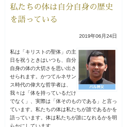
私たちの体は自分自身の歴史
洗礼を希望される方
を語っている
講座のご案内
2019年06月24日
小池神父の講座
私は「キリストの聖体」の主
森田神父の講座
日を祝うときはいつも、自分
自身の体の大切さを思い出さ
シスター中島の講座
せられます。かつてルネサン
ス時代の偉大な哲学者は、
教区カテキスタの講座
我々は「体を持っているだけ
でなく」、実際は「体そのものである」と言っ
三田助祭の講座
ています。私たちの体は私たちが誰であるかを
語っています。体は私たちが誰になれるかを明
オルガンメディテーション
らかにしています。