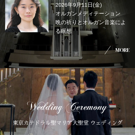
2026年9月11日(金)
オルガンメディテーション
晩の祈りとオルガン音楽によ
る瞑想
MORE
東京カテドラル聖マリア大聖堂 ウェディング