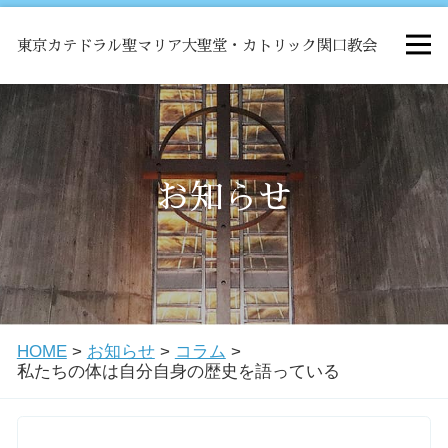
東京カテドラル聖マリア大聖堂・カトリック関口教会
HOME
ミサ
お知らせ
お知らせ
関口教会について
HOME
>
お知らせ
>
コラム
>
教会学校・中高生会
私たちの体は自分自身の歴史を語っている
はじめての方へ