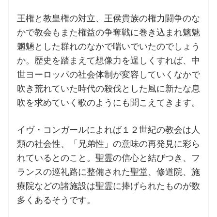
王権と教皇権の対立、王侯貴族の権力闘争のな
かで教会もまた権益の争奪戦に巻き込まれ魑魅
魍魎とした群れのなかで喘いでいたのでしょう
か。歴史を踏まえて想像力を逞しくすれば、中
世ヨーロッパの社会体制が変容していくなかで
吹き荒れていた時代の殺伐とした風に新たな息
吹を求めていく歌のようにも聞こえてきます。
イヴ・コンガールによれば１２世紀の教会は人
類の社会性、「兄弟性」の意味の再発見に彩ら
れているとのこと。聖霊の信心と結びつき、フ
ランスの巡礼路に整備された聖堂、修道院、施
療院などの諸施設は聖霊に捧げられたものが数
多くあるそうです。