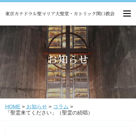
東京カテドラル聖マリア大聖堂・カトリック関口教会
HOME
ミサ
お知らせ
お知らせ
関口教会について
HOME
>
お知らせ
>
コラム
>
教会学校・中高生会
「聖霊来てください」（聖霊の続唱）
はじめての方へ