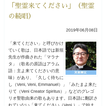
「聖霊来てください」（聖霊
洗礼を希望される方
の続唱）
講座のご案内
2019年06月08日
小池神父の講座
「来てください」と呼びかけ
森田神父の講座
ていく歌は、日本語では新垣
先生が作曲された「マラナ
シスター中島の講座
タ」（歌名の原語はアラム
語：主よ来てくださいの意
教区カテキスタの講座
味）があり、「久しく待ちに
し（Veni, Veni, Emmanuel）」「みたまよ来た
三田助祭の講座
りて（Veni Creator Spiritus）」などのグレゴ
リオ聖歌由来の歌もあります。日本語に翻訳さ
オルガンメディテーション
れていない「来てください（Veni,）」で始ま