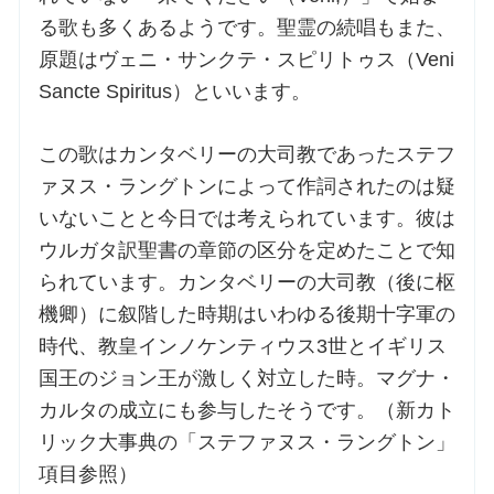
る歌も多くあるようです。聖霊の続唱もまた、
お問合せ
原題はヴェニ・サンクテ・スピリトゥス（Veni
Sancte Spiritus）といいます。
交通・アクセス
この歌はカンタベリーの大司教であったステフ
ご利用にあたって
ァヌス・ラングトンによって作詞されたのは疑
いないことと今日では考えられています。彼は
ウルガタ訳聖書の章節の区分を定めたことで知
交通・アクセス
られています。カンタベリーの大司教（後に枢
機卿）に叙階した時期はいわゆる後期十字軍の
時代、教皇インノケンティウス3世とイギリス
国王のジョン王が激しく対立した時。マグナ・
カルタの成立にも参与したそうです。（新カト
リック大事典の「ステファヌス・ラングトン」
項目参照）