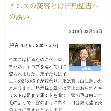
イエスの変容とは旧約聖書へ
洗礼を希望される方
の誘い
講座のご案内
2019年03月16日
小池神父の講座
[福音 ルカ9：28b〜３６]
森田神父の講座
イエスは祈るためにペトロ、
シスター中島の講座
ヨハネ、ヤコブを連れて山に
登られました。弟子たちはイ
教区カテキスタの講座
エスの顔の様子が変わり、服は真っ白に輝いた
とあります。黙示録１章では天上におられるキ
三田助祭の講座
リストは足まで届く衣を着て、頭の毛は白い羊
毛のようで、雪のように白く、目は燃え盛る炎
オルガンメディテーション
のように見えたとあります。