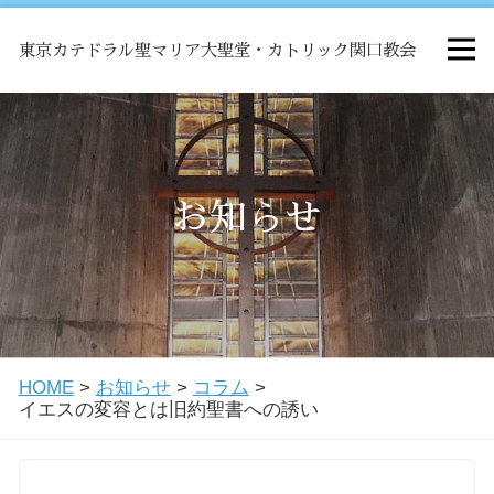
東京カテドラル聖マリア大聖堂・カトリック関口教会
HOME
ミサ
お知らせ
お知らせ
関口教会について
HOME
>
お知らせ
>
コラム
>
教会学校・中高生会
イエスの変容とは旧約聖書への誘い
はじめての方へ