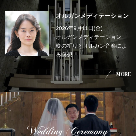
オルガンメディテーション
2026年9月11日(金)
オルガンメディテーション
晩の祈りとオルガン音楽によ
る瞑想
MORE