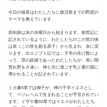
今日の福音はわたしたちに復活祭までの黙想の
お問合せ
テーマを教えています。
交通・アクセス
四旬節は灰の水曜日から始まります。創世記に
記されているように、わたしたちのこの世の体
ご利用にあたって
は灰（この世を創る原子）から生まれ、灰に戻
ります。出エジプト記では、子羊の生け贄によ
交通・アクセス
って、罪の奴隷であったわたしたちが、長い間
荒れ野をさ迷い、神と共に過ごす乳と蜜の国に
導かれることが記されています。
ミカ書5章では御子が、神の子羊イエスとし
て、ベツレヘムで生まれることが予言されてい
ます。イザヤ書53章ではイエスがわたしたち