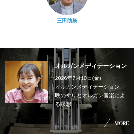
三田助祭
オルガンメディテーション
2026年7月10日(金)
オルガンメディテーション
晩の祈りとオルガン音楽によ
る瞑想
MORE