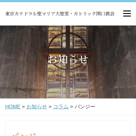
東京カテドラル聖マリア大聖堂・カトリック関口教会
HOME
ミサ
お知らせ
お知らせ
関口教会について
HOME
>
お知らせ
>
コラム
>
パンジー
教会学校・中高生会
はじめての方へ