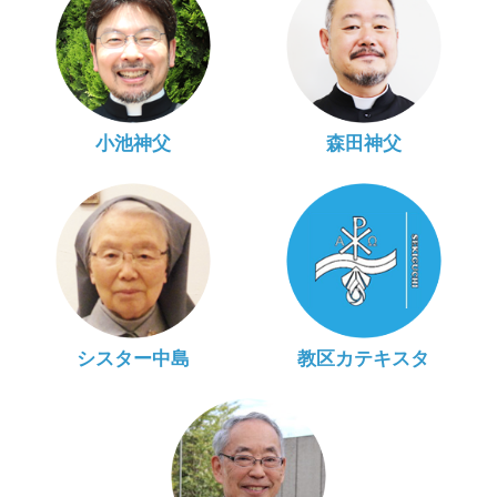
小池神父
森田神父
シスター中島
教区カテキスタ