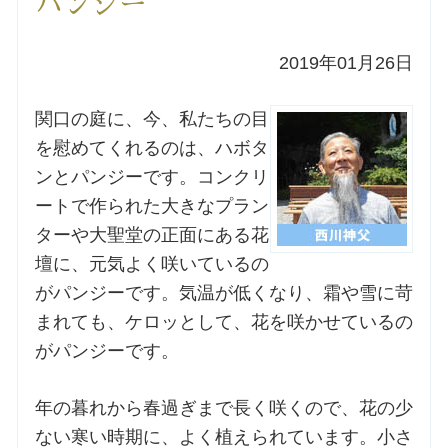
パンジー
洗礼を希望される方
2019年01月26日
講座のご案内
関口の庭に、今、私たちの目
を慰めてくれるのは、ハボタ
小池神父の講座
ンとパンジーです。コンクリ
ートで作られた大きなプラン
森田神父の講座
ターや大聖堂の正面にある花
壇に、元気よく咲いているの
シスター中島の講座
がパンジーです。気温が低くなり、霜や雪に苛
教区カテキスタの講座
まれても、ケロッとして、花を咲かせているの
がパンジーです。
三田助祭の講座
年の暮れから春過ぎまで長く咲くので、花の少
ない寒い時期に、よく植えられています。小さ
オルガンメディテーション