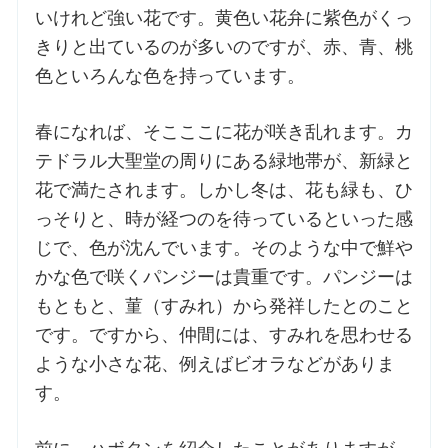
いけれど強い花です。黄色い花弁に紫色がくっ
きりと出ているのが多いのですが、赤、青、桃
お問合せ
色といろんな色を持っています。
交通・アクセス
春になれば、そこここに花が咲き乱れます。カ
テドラル大聖堂の周りにある緑地帯が、新緑と
ご利用にあたって
花で満たされます。しかし冬は、花も緑も、ひ
っそりと、時が経つのを待っているといった感
交通・アクセス
じで、色が沈んでいます。そのような中で鮮や
かな色で咲くパンジーは貴重です。パンジーは
もともと、菫（すみれ）から発祥したとのこと
です。ですから、仲間には、すみれを思わせる
ような小さな花、例えばビオラなどがありま
す。