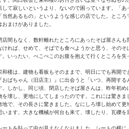
ます。関口教会と栄和楼のお付き合いは並々ならぬもの
店して寂しいというより、ないので困っています。「あ
「当然あるもの」というような感じの店でした。ところ
はおまけがありました。
閉店間もなく、数軒離れたところにあったそば屋さんも
なければ、せめて、そばでも食べようかと思う、そのそ
す。いったい、ぺこぺこのお腹を抱えて行くところを失
栄和楼は、建物も看板もそのままで、明日にでも再開で
『おばちゃん（旧店主）』に出会うと「いつ、再開する
す。しかし、同じ頃、閉店したそば屋さんは、昨年初め
物を壊し、更地にしてしまったのです。これには驚きま
敷地で、その長さに驚きました。なにしろ壊し始めて更
思います。大きな機械が何台も来て、壊したり、瓦礫を
シートを貼って中が見えなくなりました。シートの横に