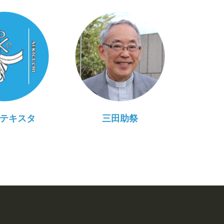
テキスタ
三田助祭