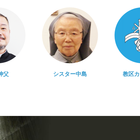
神父
シスター中島
教区カ