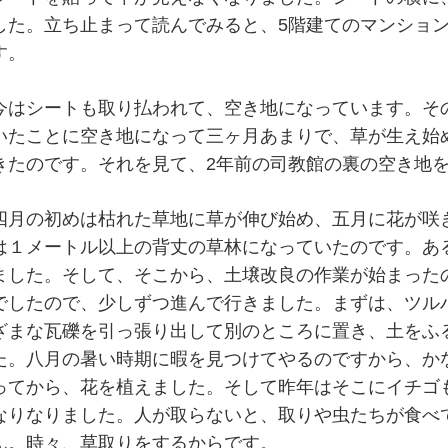
した。立ち止まって読んでみると、5階建てのマンショ
す。
今はシートも取り払われて、空き地になっています。そ
いたことに空き地になって三ヶ月あまりで、草が生え始
きたのです。それを見て、2年前の司教館の裏の空き地
四月の初めは枯れた草地に草が伸び始め、五月に花が咲
は１メートル以上の背丈の草林になっていたのです。あ
ました。そして、そこから、土壌改良の作業が始まった
でしたので、少しずつ進んで行きました。まずは、ツル
ざまな瓦礫を引っ張り出して別のところに置き、土をふ
た。八月の暑い時期に暇を見つけてやるのですから、か
ってから、花を植えました。そして昨年はそこにイチゴ
なりなりました。人が取らないと、取りや虫たちが食べ
ん。時々、草取りをするからです。