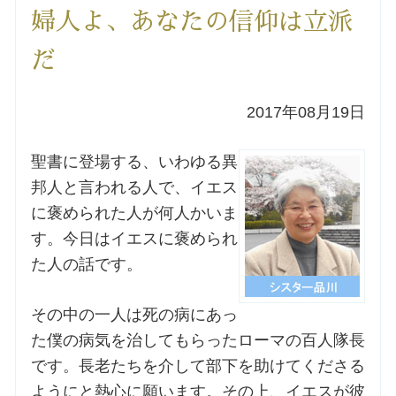
婦人よ、あなたの信仰は立派
洗礼を希望される方
だ
講座のご案内
2017年08月19日
小池神父の講座
聖書に登場する、いわゆる異
森田神父の講座
邦人と言われる人で、イエス
に褒められた人が何人かいま
シスター中島の講座
す。今日はイエスに褒められ
た人の話です。
教区カテキスタの講座
その中の一人は死の病にあっ
三田助祭の講座
た僕の病気を治してもらったローマの百人隊長
です。長老たちを介して部下を助けてくださる
オルガンメディテーション
ようにと熱心に願います。その上、イエスが彼