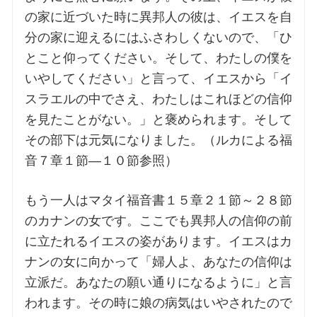
の家に近づいた時に異邦人の彼は、イエスを自
お問合せ
分の家に迎えるにはふさわしくないので、「ひ
とこと仰ってください。そして、わたしの僕を
いやしてください」と言って、イエスから「イ
交通・アクセス
スラエルの中でさえ、わたしはこれほどの信仰
ご利用にあたって
を見たことがない。」と褒められます。そして
その部下は元気になりました。（ルカによる福
音７章１節―１０節参照）
交通・アクセス
もう一人はマタイ福音書１５章２１節～２８節
のカナンの女です。ここでも異邦人の信仰の前
に立たれるイエスの姿があります。イエスはカ
ナンの女に向かって「婦人よ、あなたの信仰は
立派だ。あなたの願い通りになるように」と言
われます。その時に娘の病気はいやされたので