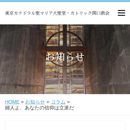
東京カテドラル聖マリア大聖堂・カトリック関口教会
HOME
ミサ
お知らせ
お知らせ
関口教会について
HOME
>
お知らせ
>
コラム
>
教会学校・中高生会
婦人よ、あなたの信仰は立派だ
はじめての方へ