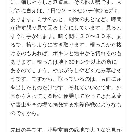
に、猫じゃらしと鉄道草、その他大勢です。大
げさに言えば、1日で２〜３センチ伸びる芽も
あります。ミサのあと、朝食のあとなど、時間
が許す限り見て回るようにしています。見ると
すぐに手が出ます。瞬く間に２０〜３０本、ま
るで、拾うように抜き取ります。根っこから抜
けるのもあれば、ポキンと途中から切れるのも
あります。根っこは地下30センチ以上の所に
あるのでしょう。やぶがらしやどくだみ草はそ
うです。ですから、取っているのは、表面に芽
を出したものだけです。それでいいのです。外
国から入ってくる船に便乗してやってきた麻薬
や害虫をその場で摘発する水際作戦のようなも
のですから。
先日の事です。小聖堂前の緑地で大きな発見が