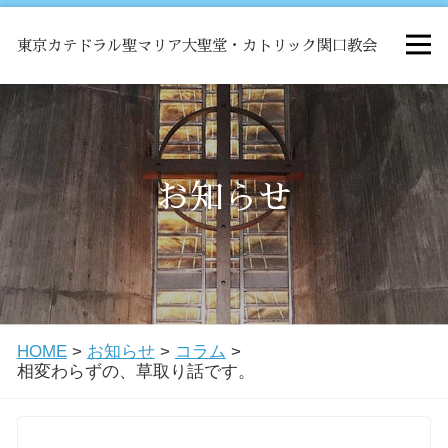
東京カテドラル聖マリア大聖堂・カトリック関口教会
HOME
ミサ
お知らせ
お知らせ
関口教会について
HOME
>
お知らせ
>
コラム
>
教会学校・中高生会
相変わらずの、草取り話です。
はじめての方へ