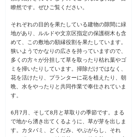
瞭然です。ぜひご覧ください。
お問合せ
それぞれの目的を果たしている建物の隙間に緑
地があり、ルルドや文京区指定の保護樹木も含
交通・アクセス
めて、この敷地の額縁役割を果たしています。
狭いようでかなりの広さを持っていますので、
ご利用にあたって
多くの方々が分担して草を取ったり枯れ葉やゴ
ミを掃いたりしています。掃除だけではなく、
交通・アクセス
花を活けたり、プランターに花を植えたり、朝
晩、水をやったりと共同作業で奉仕されていま
す。
6月7月、そして8月と草取りの季節です。まる
で地から湧き出てくるように、草が芽を出しま
す。カタバミ、どくだみ、やぶがらし、それ