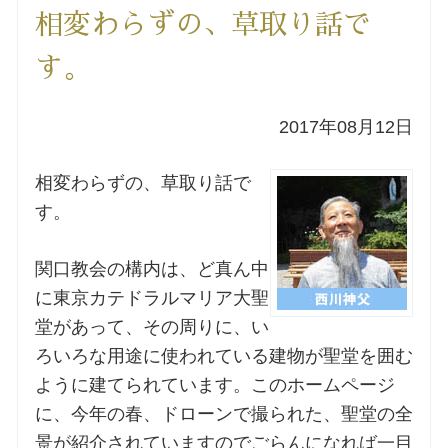
相変わらずの、草取り話で
洗礼を希望される方
す。
講座のご案内
2017年08月12日
小池神父の講座
相変わらずの、草取り話で
森田神父の講座
す。
シスター中島の講座
関口教会の構内は、ど真ん中
に東京カテドラルマリア大聖
教区カテキスタの講座
堂があって、その周りに、い
ろいろな用途に使われている建物が聖堂を囲む
三田助祭の講座
ように建てられています。このホームページ
に、今年の春、ドローンで撮られた、聖堂の全
オルガンメディテーション
景が紹介されていますのでごらんになれば一目