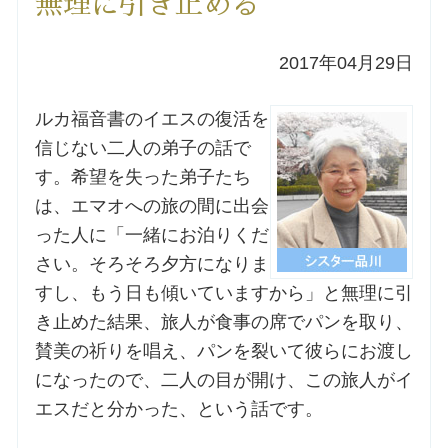
無理に引き止める
洗礼を希望される方
2017年04月29日
講座のご案内
ルカ福音書のイエスの復活を
信じない二人の弟子の話で
小池神父の講座
す。希望を失った弟子たち
は、エマオへの旅の間に出会
森田神父の講座
った人に「一緒にお泊りくだ
さい。そろそろ夕方になりま
シスター中島の講座
すし、もう日も傾いていますから」と無理に引
教区カテキスタの講座
き止めた結果、旅人が食事の席でパンを取り、
賛美の祈りを唱え、パンを裂いて彼らにお渡し
三田助祭の講座
になったので、二人の目が開け、この旅人がイ
エスだと分かった、という話です。
オルガンメディテーション