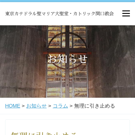
東京カテドラル聖マリア大聖堂・カトリック関口教会
HOME
ミサ
お知らせ
お知らせ
関口教会について
HOME
>
お知らせ
>
コラム
>
無理に引き止める
教会学校・中高生会
はじめての方へ