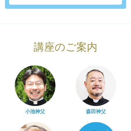
講座のご案内
小池神父
森田神父