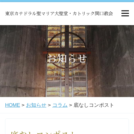
東京カテドラル聖マリア大聖堂・カトリック関口教会
HOME
ミサ
お知らせ
お知らせ
関口教会について
HOME
>
お知らせ
>
コラム
>
底なしコンポスト
教会学校・中高生会
はじめての方へ