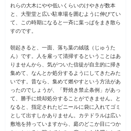
れらの大木にやや低いくらいのけやきが数本
と、大聖堂と広い駐車場を囲むように伸びてい
お問合せ
て、この時期になると一斉に葉っぱをまき散ら
すのです。
交通・アクセス
朝起きると、一面、落ち葉の絨毯（じゅうた
ご利用にあたって
ん）です。人を雇って清掃するということはあ
りませんから、気がついた信徒が自主的に掃き
交通・アクセス
集めて、なんとか処分するようにしてきたみた
いです。昔なら、集めて燃やすという方法があ
ったのでしょうが、「野焼き禁止条例」があっ
て、勝手に焼却処分することができません。と
なると、指定されたビニールに袋に入れてゴミ
として出すしかありません。カテドラルは広い
敷地を持っていますから、庭のどこか目につか