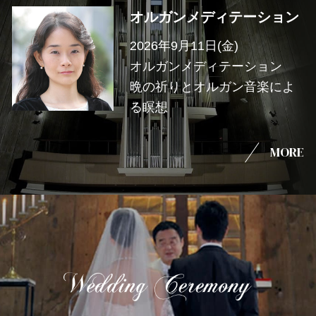
オルガンメディテーション
2026年9月11日(金)
オルガンメディテーション
晩の祈りとオルガン音楽によ
る瞑想
MORE