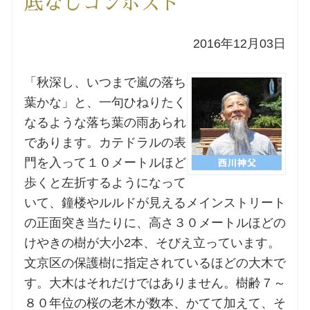
底なしコンポスト
洗礼を希望される方
2016年12月03日
講座のご案内
「秋深し、いつまで嵐の落ち
葉かな」と、一句ひねりたく
小池神父の講座
なるような落ち葉の雨あられ
であります。カテドラルの表
森田神父の講座
門を入って１０メートルほど
歩くと左折するようになって
シスター中島の講座
いて、鐘楼やルルドが見えるメインストリート
教区カテキスタの講座
の正面突き当たりに、高さ３０メートルほどの
けやきの樹が大小2本、そびえ立っています。
三田助祭の講座
文京区の保護樹に指定されているほどの大木で
す。大木はそれだけではありません。樹齢７～
オルガンメディテーション
８０年位の桜の老木が数本、かてて加えて、そ