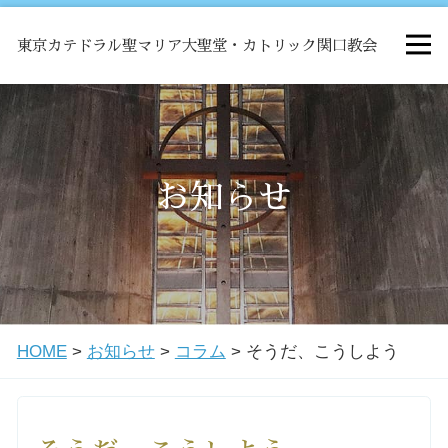
東京カテドラル聖マリア大聖堂・カトリック関口教会
HOME
ミサ
お知らせ
お知らせ
関口教会について
HOME
>
お知らせ
>
コラム
>
そうだ、こうしよう
教会学校・中高生会
はじめての方へ