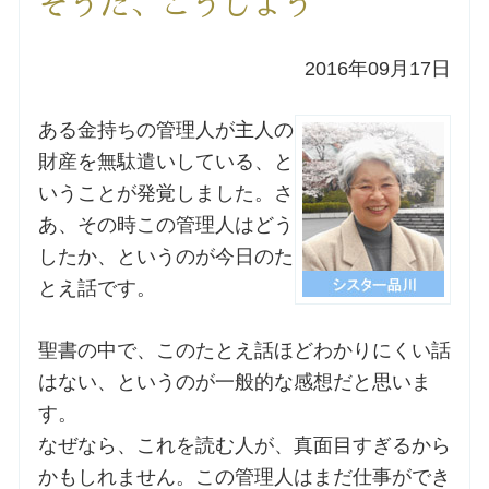
そうだ、こうしよう
洗礼を希望される方
2016年09月17日
講座のご案内
ある金持ちの管理人が主人の
財産を無駄遣いしている、と
小池神父の講座
いうことが発覚しました。さ
あ、その時この管理人はどう
森田神父の講座
したか、というのが今日のた
とえ話です。
シスター中島の講座
聖書の中で、このたとえ話ほどわかりにくい話
教区カテキスタの講座
はない、というのが一般的な感想だと思いま
三田助祭の講座
す。
なぜなら、これを読む人が、真面目すぎるから
かもしれません。この管理人はまだ仕事ができ
オルガンメディテーション