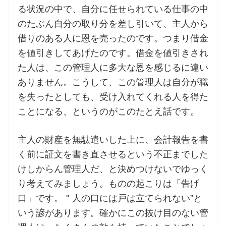
る状況の中で、自分に任せられている仕事の中
のたぶん自分の取り分を差し引いて、主人から
お問合せ
借りのある人に恩を売ったのです。つまり借金
を値引きしてあげたのです。借金を値引きされ
交通・アクセス
た人は、この管理人に多大な恩を感じるに違い
ありません。こうして、この管理人は自分が職
ご利用にあたって
を失ったとしても、受け入れてくれる人を得た
ことになる、というのがこのたとえ話です。
交通・アクセス
主人の財産を無駄遣いした上に、会計報告を書
く前に証文を書き直させるという不正までした
けしからん管理人だ、と決めつけないでゆっく
り考えてみましょう。ものの起こりは「告げ
口」です。＂人の口には戸は立てられない”と
いう諺があります。確かにこの抜け目のない管