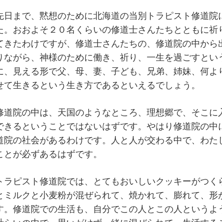
先日まで、黙想のために北海道の当別トラピスト修道院
た。おおよそ２０名くらいの修道士さんたちとともに祈
てきたわけですが、修道士さんたちの、修道院の中から
りながら、神様のために働き、祈り、一生を過ごすとい
に、見える形で父、母、妻、子ども、兄弟、姉妹、何よ
せて生きるという生き方であるといえるでしょう。
修道院の中は、天国のようなところ、理想郷で、そこに
できるということではないはずです。やはり修道院の中
道院の社会があるわけです。人と人が交わる中で、わた
ことが必ずあるはずです。
トラピスト修道院では、とてもおいしいクッキーがつく
とミルクと小麦粉が混ぜられて、焼かれて、膨れて、形
す。修道院での生活も、自分でこの人とこの人というよ