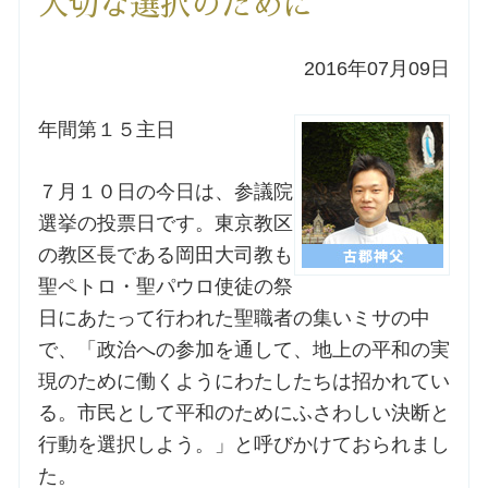
大切な選択のために
洗礼を希望される方
2016年07月09日
講座のご案内
年間第１５主日
小池神父の講座
７月１０日の今日は、参議院
選挙の投票日です。東京教区
森田神父の講座
の教区長である岡田大司教も
聖ペトロ・聖パウロ使徒の祭
シスター中島の講座
日にあたって行われた聖職者の集いミサの中
で、「政治への参加を通して、地上の平和の実
教区カテキスタの講座
現のために働くようにわたしたちは招かれてい
三田助祭の講座
る。市民として平和のためにふさわしい決断と
行動を選択しよう。」と呼びかけておられまし
た。
オルガンメディテーション