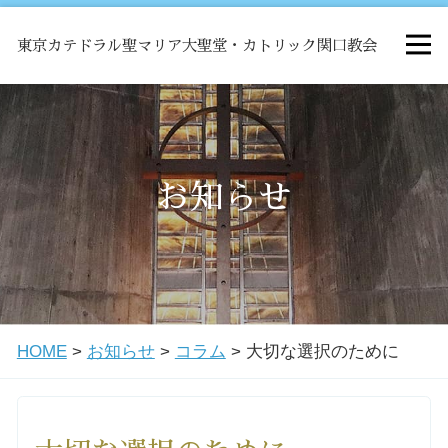
東京カテドラル聖マリア大聖堂・カトリック関口教会
HOME
ミサ
お知らせ
お知らせ
関口教会について
HOME
>
お知らせ
>
コラム
>
大切な選択のために
教会学校・中高生会
はじめての方へ