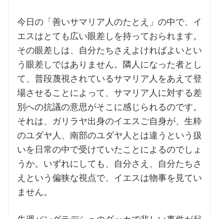
今日の「善いサマリア人のたとえ」の中で、イ
お問合せ
エスはとても広い眼差しを持っておられます。
その眼差しは、自分たちさえよければよいとい
交通・アクセス
う眼差しではありません。隣人になった者とし
て、普段蔑視されているサマリア人をあえて登
ご利用にあたって
場させることによって、サマリア人に対する差
別への抗議の意思がそこに感じられるのです。
交通・アクセス
それは、ガリラヤ出身のイエスご自身が、生粋
のユダヤ人、南部のユダヤ人とは違うという扱
いを日常の中で受けていたことによるのでしょ
うか。いずれにしても、自分さえ、自分たちさ
えという偏狭な視点で、イエスは物事を見てい
ません。