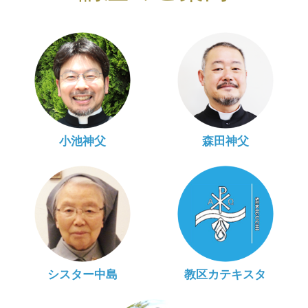
小池神父
森田神父
シスター中島
教区カテキスタ