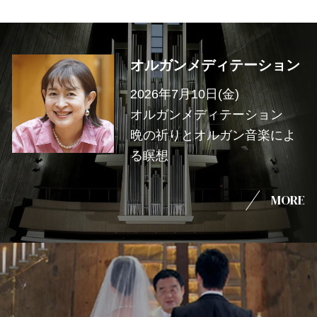
オルガンメディテーション
2026年7月10日(金)
オルガンメディテーション
晩の祈りとオルガン音楽によ
る瞑想
MORE