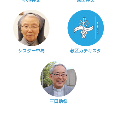
小池神父
森田神父
シスター中島
教区カテキスタ
三田助祭