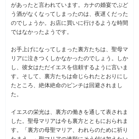
があったと言われています。カナの婚宴でぶど
う酒がなくなってしまったのは、夜遅くだった
お問合せ
のでしょうか。お店に買いに行けるような時間
ではなかったようです。
交通・アクセス
お手上げになってしまった裏方たちは、聖母マ
ご利用にあたって
リアに泣きつくしかなかったのでしょう。しか
し、彼女はただイエスを信頼するように言いま
交通・アクセス
す。そして、裏方たちは命じられたとおりにし
たところ、絶体絶命のピンチは回避されまし
た。
イエスの栄光は、裏方の働きを通して表されま
した。聖母マリアは今も裏方とともにおられま
す。「裏方の母聖マリア、われらのために祈り
たまえ。」聖マリアの連願にそう付け加えたい