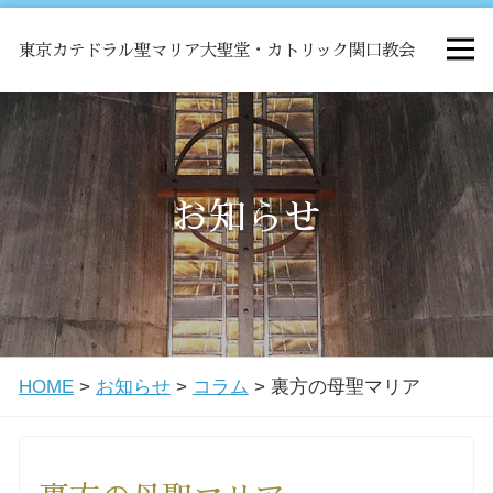
東京カテドラル聖マリア大聖堂・カトリック関口教会
HOME
ミサ
お知らせ
お知らせ
関口教会について
HOME
>
お知らせ
>
コラム
>
裏方の母聖マリア
教会学校・中高生会
はじめての方へ