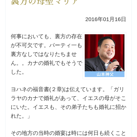
裏方の母聖マリア
洗礼を希望される方
2016年01月16日
講座のご案内
何事においても、裏方の存在
が不可欠です。パーティ一も
小池神父の講座
裏方なしではなりたちませ
ん。。カナの婚礼でもそうで
森田神父の講座
した。
シスター中島の講座
ヨハネの福音書(２章)は伝えています。「ガリ
ラヤのカナで婚礼があって、イエスの母がそこ
教区カテキスタの講座
にいた。イエスも、その弟子たちも婚礼に招か
三田助祭の講座
れた。」
その地方の当時の婚宴は時には何日も続くこと
オルガンメディテーション