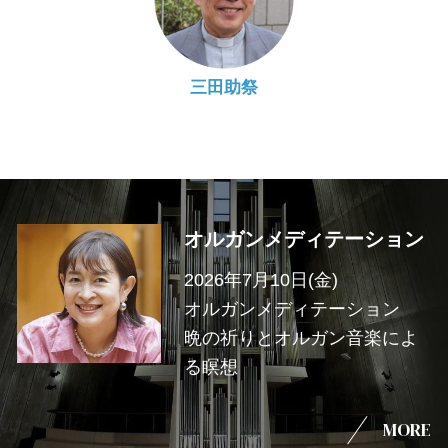
三田助祭
オルガンメディテーション
2026年7月10日(金)
オルガンメディテーション
晩の祈りとオルガン音楽によ
る瞑想
MORE