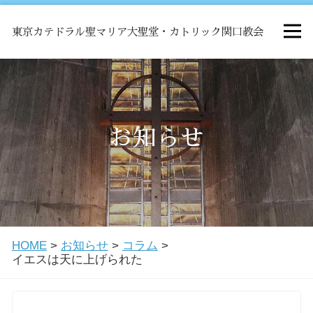
東京カテドラル聖マリア大聖堂・カトリック関口教会
HOME
ミサ
お知らせ
お知らせ
関口教会について
HOME
>
お知らせ
>
コラム
>
教会学校・中高生会
イエスは天に上げられた
はじめての方へ