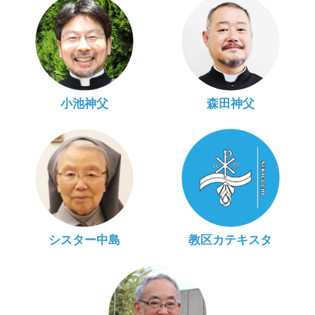
小池神父
森田神父
シスター中島
教区カテキスタ