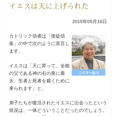
イエスは天に上げられた
洗礼を希望される方
2015年05月16日
講座のご案内
カトリック信者は「使徒信
小池神父の講座
条」の中で次のように宣言し
ます。
森田神父の講座
イエスは「天に昇って、全能
シスター中島の講座
の父である神の右の座に着
き、生者と死者を裁くために
教区カテキスタの講座
来られます」と。
三田助祭の講座
弟子たちが復活されたイエスに出会ったという
状況は、一体どういうことだったのでしょう。
オルガンメディテーション