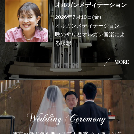
オルガンメディテーション
2026年7月10日(金)
オルガンメディテーション
晩の祈りとオルガン音楽によ
る瞑想
MORE