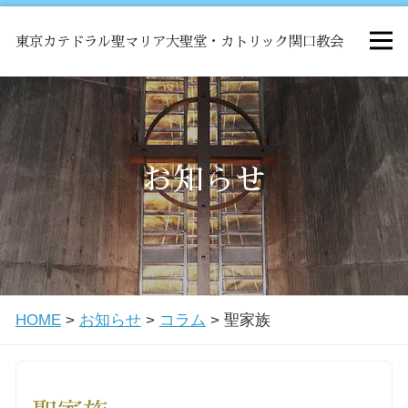
東京カテドラル聖マリア大聖堂・カトリック関口教会
HOME
ミサ
お知らせ
お知らせ
関口教会について
HOME
>
お知らせ
>
コラム
>
聖家族
教会学校・中高生会
はじめての方へ