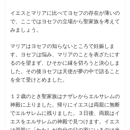
イエスとマリアに比べてヨセフの存在が薄いの
お問合せ
で、ここではヨセフの立場から聖家族を考えて
みましょう。
交通・アクセス
マリアはヨセフの知らないところで妊娠しま
ご利用にあたって
す。ヨセフは悩み、マリアのことを表ざたにす
るのを望まず、ひそかに縁を切ろうと決心しま
交通・アクセス
した。その後ヨセフは天使が夢の中で語ること
を全て受けとめました。
１２歳のとき聖家族はナザレからエルサレムの
神殿に上りました。帰りにイエスは両親に無断
でエルサレムに残りました。３日後、両親はイ
エスをエルサレムの神殿で見つけます。イエス
は両親に「わたしが自分の父の家にいるのは当