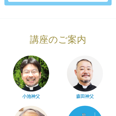
講座のご案内
小池神父
森田神父