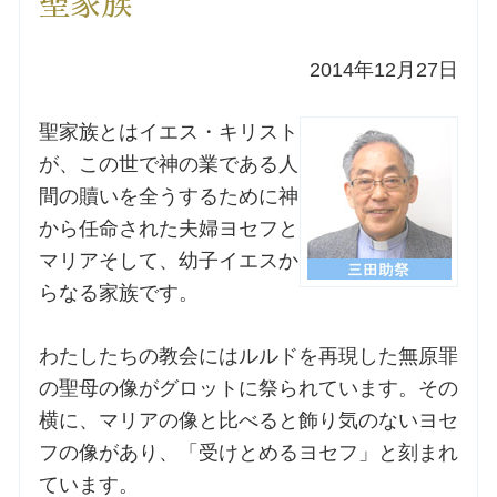
聖家族
洗礼を希望される方
2014年12月27日
講座のご案内
聖家族とはイエス・キリスト
が、この世で神の業である人
小池神父の講座
間の贖いを全うするために神
から任命された夫婦ヨセフと
森田神父の講座
マリアそして、幼子イエスか
らなる家族です。
シスター中島の講座
わたしたちの教会にはルルドを再現した無原罪
教区カテキスタの講座
の聖母の像がグロットに祭られています。その
三田助祭の講座
横に、マリアの像と比べると飾り気のないヨセ
フの像があり、「受けとめるヨセフ」と刻まれ
ています。
オルガンメディテーション