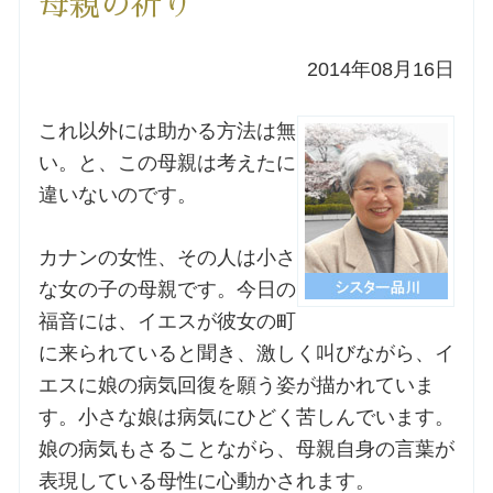
母親の祈り
洗礼を希望される方
2014年08月16日
講座のご案内
これ以外には助かる方法は無
い。と、この母親は考えたに
小池神父の講座
違いないのです。
森田神父の講座
カナンの女性、その人は小さ
な女の子の母親です。今日の
シスター中島の講座
福音には、イエスが彼女の町
に来られていると聞き、激しく叫びながら、イ
教区カテキスタの講座
エスに娘の病気回復を願う姿が描かれていま
三田助祭の講座
す。小さな娘は病気にひどく苦しんでいます。
娘の病気もさることながら、母親自身の言葉が
表現している母性に心動かされます。
オルガンメディテーション