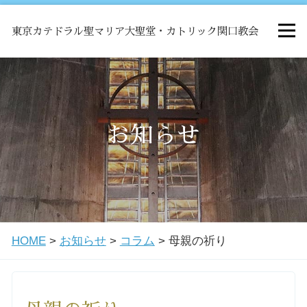
東京カテドラル聖マリア大聖堂・カトリック関口教会
HOME
ミサ
お知らせ
お知らせ
関口教会について
HOME
>
お知らせ
>
コラム
>
母親の祈り
教会学校・中高生会
はじめての方へ