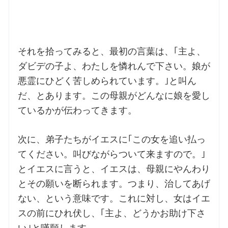
お問合せ
それを拾ってみると、最初の言葉は、｢主よ、
交通・アクセス
ダビデの子よ、わたしを憐れんで下さい。娘が
悪霊にひどく苦しめられています。｣と叫ん
ご利用にあたって
だ、とあります。この母親がどんなに娘を愛し
ているかが伝わってきます。
交通・アクセス
次に、弟子たちがイエスに｢この女を追い払っ
てください。叫びながらついて来ますので。｣
とイエスに言うと、イエスは、母親にやんわり
とその願いを断られます。つまり、治してあげ
ない、という意味です。これに対し、女はイエ
スの前にひれ伏し、｢主よ、どうかお助け下さ
い｣と嘆願します。