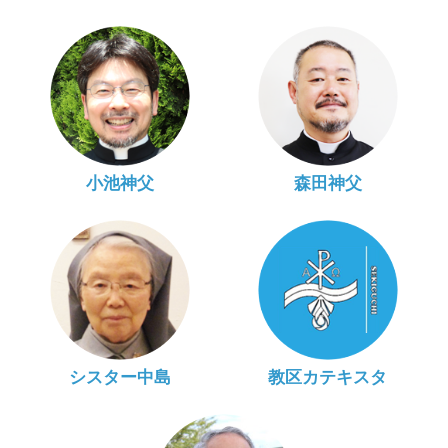
小池神父
森田神父
シスター中島
教区カテキスタ