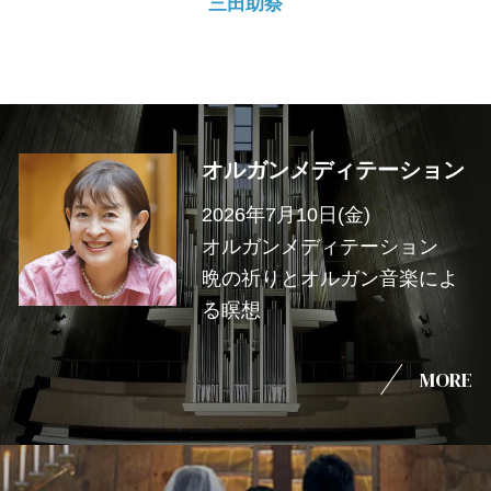
三田助祭
オルガンメディテーション
2026年7月10日(金)
オルガンメディテーション
晩の祈りとオルガン音楽によ
る瞑想
MORE