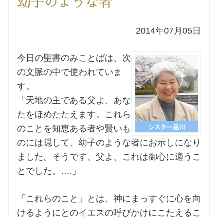
幼子のような者
洗礼を希望される方
2014年07月05日
講座のご案内
今日の聖書のみことばは、次
の文脈の中で使われていま
小池神父の講座
す。
「天地の主である父よ、あな
森田神父の講座
たをほめたたえます。これら
のことを知恵ある者や賢いも
シスター中島の講座
のには隠して、幼子のような者にお示しになり
教区カテキスタの講座
ました。そうです、父よ、これは御心に適うこ
とでした。….」
三田助祭の講座
「これらのこと」とは、神にまっすぐに心を向
けるようにとのイエスの呼びかけにこたえるこ
オルガンメディテーション