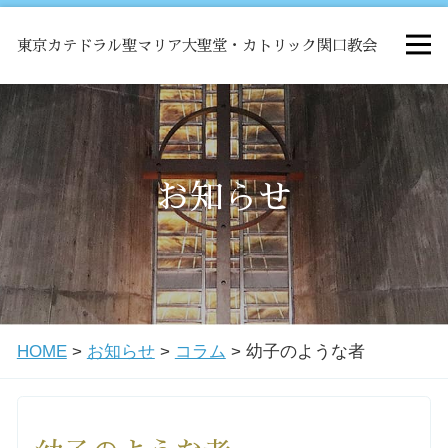
東京カテドラル聖マリア大聖堂・カトリック関口教会
HOME
ミサ
お知らせ
お知らせ
関口教会について
HOME
>
お知らせ
>
コラム
>
幼子のような者
教会学校・中高生会
はじめての方へ