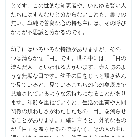
とです。この世的な知恵者や、いわゆる賢い人
たちにはすんなりと分からないことも、曇りの
お問合せ
無い、単純で善良な心の持ち主には、その呼び
かけが不思議と分かるのです。
交通・アクセス
幼子にはいろいろな特徴がありますが、その一
ご利用にあたって
つは清らかな「目」です。世の中には、「目の
澄んだ人」といわれる人がいます。赤ん坊のよ
交通・アクセス
うな無垢な目です。幼子の目をじっと覗き込ん
で見ていると、見ているこちらの心の奥底まで
見通されているような気持ちになることがあり
ます。年齢を重ねていくと、生活の重荷や人間
関係の煩わしさがわたしたちの「目」を濁らせ
ることがあります。正確に言うと、外的なもの
が「目」を濁らせるのではなく、その人の中に