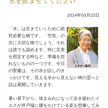
水を飲ませてください
洗礼を希望される方
2014年03月22日
講座のご案内
「水」は生きていくために絶
対必要な物です。「空気」の
小池神父の講座
次に大切な物でしょう。それ
は誰でも認めます。特に災害
森田神父の講座
を想定する時など、準備を怠
れないものの一つです。今日
シスター中島の講座
の聖書は、その水が話しのき
教区カテキスタの講座
っかけです。見える水から見えない神の霊へと
話は展開していきます。
三田助祭の講座
暑い昼下がり。埃まみれになって歩き疲れたイ
エスが井戸端に腰をかけている姿を想像してみ
オルガンメディテーション