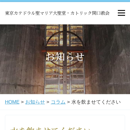
東京カテドラル聖マリア大聖堂・カトリック関口教会
HOME
ミサ
お知らせ
お知らせ
関口教会について
HOME
>
お知らせ
>
コラム
>
水を飲ませてください
教会学校・中高生会
はじめての方へ