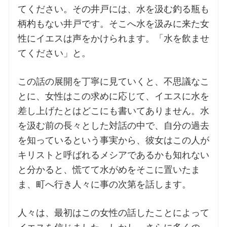
てください。その井戸には、水を汲む釣る瓶も
柄杓もない井戸です。そこへ水を汲みに来た女
お問合せ
性にイエスは声をかけられます。「水を飲ませ
てください」と。
交通・アクセス
この話の展開を丁寧に見ていくと、不思議なこ
ご利用にあたって
とに、女性はこの求めに応じて、イエスに水を
差し上げたとはどこにも書いてありません。水
交通・アクセス
を汲む前の長々とした対話の中で、自分の過去
を知っているという事実から、彼女はこの人が
キリストと呼ばれるメシアであるかも知れない
と分かると、慌てて水がめをそこに置いたま
ま、町へ行き人々に事の次第を話します。
人々は、最初はこの女性の話したことによって