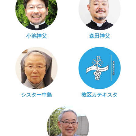
小池神父
森田神父
シスター中島
教区カテキスタ