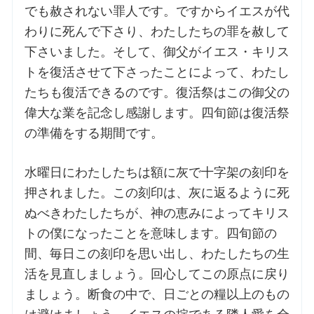
でも赦されない罪人です。ですからイエスが代
わりに死んで下さり、わたしたちの罪を赦して
お問合せ
下さいました。そして、御父がイエス・キリス
トを復活させて下さったことによって、わたし
交通・アクセス
たちも復活できるのです。復活祭はこの御父の
偉大な業を記念し感謝します。四旬節は復活祭
ご利用にあたって
の準備をする期間です。
交通・アクセス
水曜日にわたしたちは額に灰で十字架の刻印を
押されました。この刻印は、灰に返るように死
ぬべきわたしたちが、神の恵みによってキリス
トの僕になったことを意味します。四旬節の
間、毎日この刻印を思い出し、わたしたちの生
活を見直しましょう。回心してこの原点に戻り
ましょう。断食の中で、日ごとの糧以上のもの