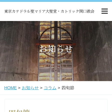
東京カテドラル聖マリア大聖堂・カトリック関口教会
HOME
ミサ
お知らせ
お知らせ
関口教会について
HOME
>
お知らせ
>
コラム
>
四旬節
教会学校・中高生会
はじめての方へ