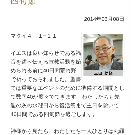
四旬節
洗礼を希望される方
2014年03月08日
講座のご案内
マタイ４：１−１１
小池神父の講座
イエスは良い知らせである福
音を述べ伝える宣教活動を始
森田神父の講座
められる前に40日間荒れ野
で祈っておられました。聖書
シスター中島の講座
では重要なエベントのために準備する期間とし
て数字40が度々でてきます。わたしたちも先
教区カテキスタの講座
週の灰の水曜日から復活祭まで主日を除いて
三田助祭の講座
40日間である四旬節を過ごします。
神様から見たら、わたしたち一人ひとりは死罪
オルガンメディテーション