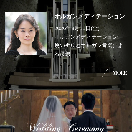
オルガンメディテーション
2026年9月11日(金)
オルガンメディテーション
晩の祈りとオルガン音楽によ
る瞑想
MORE