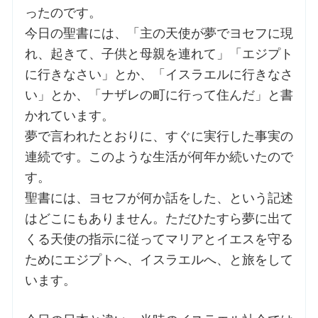
ったのです。
今日の聖書には、「主の天使が夢でヨセフに現
お問合せ
れ、起きて、子供と母親を連れて」「エジプト
に行きなさい」とか、「イスラエルに行きなさ
交通・アクセス
い」とか、「ナザレの町に行って住んだ」と書
かれています。
ご利用にあたって
夢で言われたとおりに、すぐに実行した事実の
連続です。このような生活が何年か続いたので
交通・アクセス
す。
聖書には、ヨセフが何か話をした、という記述
はどこにもありません。ただひたすら夢に出て
くる天使の指示に従ってマリアとイエスを守る
ためにエジプトへ、イスラエルへ、と旅をして
います。