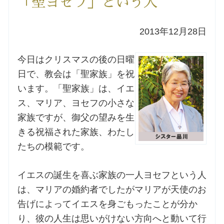
「聖ヨセフ」という人
洗礼を希望される方
2013年12月28日
講座のご案内
今日はクリスマスの後の日曜
日で、教会は「聖家族」を祝
小池神父の講座
います。「聖家族」は、イエ
ス、マリア、ヨセフの小さな
森田神父の講座
家族ですが、御父の望みを生
きる祝福された家族、わたし
シスター中島の講座
たちの模範です。
教区カテキスタの講座
イエスの誕生を喜ぶ家族の一人ヨセフという人
三田助祭の講座
は、マリアの婚約者でしたがマリアが天使のお
告げによってイエスを身ごもったことが分か
り、彼の人生は思いがけない方向へと動いて行
オルガンメディテーション