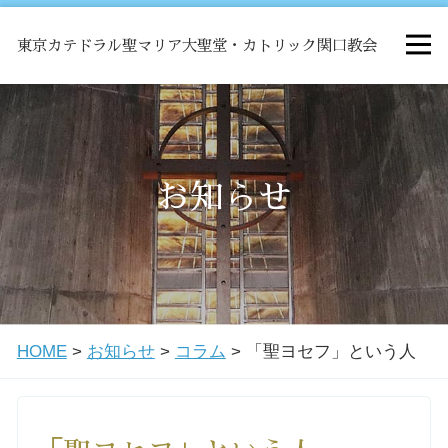
東京カテドラル聖マリア大聖堂・カトリック関口教会
HOME
ミサ
お知らせ
お知らせ
関口教会について
HOME
>
お知らせ
>
コラム
>
「聖ヨセフ」という人
教会学校・中高生会
はじめての方へ