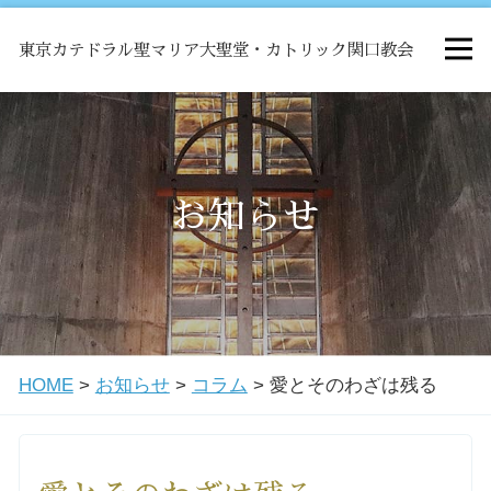
東京カテドラル聖マリア大聖堂・カトリック関口教会
HOME
ミサ
お知らせ
お知らせ
関口教会について
HOME
>
お知らせ
>
コラム
>
愛とそのわざは残る
教会学校・中高生会
はじめての方へ