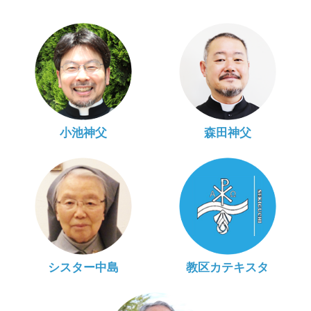
小池神父
森田神父
シスター中島
教区カテキスタ