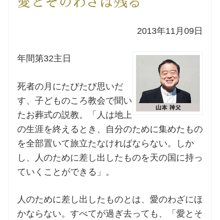
愛とそのわざは残る
洗礼を希望される方
2013年11月09日
講座のご案内
年間第32主日
小池神父の講座
死者の月にたびたび思いだ
す、子どものころ教会で聞い
森田神父の講座
たお葬式の説教。「人は地上
の生涯を終えるとき、自分のために集めたもの
シスター中島の講座
を全部置いて旅立たなければならない。しか
し、人のために差し出したものを天の国に持っ
教区カテキスタの講座
ていくことができる」。
三田助祭の講座
人のために差し出したものとは、愛のわざにほ
かならない。すべてが過ぎ去っても、「愛とそ
オルガンメディテーション