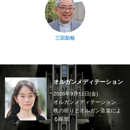
三田助祭
オルガンメディテーション
2026年9月11日(金)
オルガンメディテーション
晩の祈りとオルガン音楽によ
る瞑想