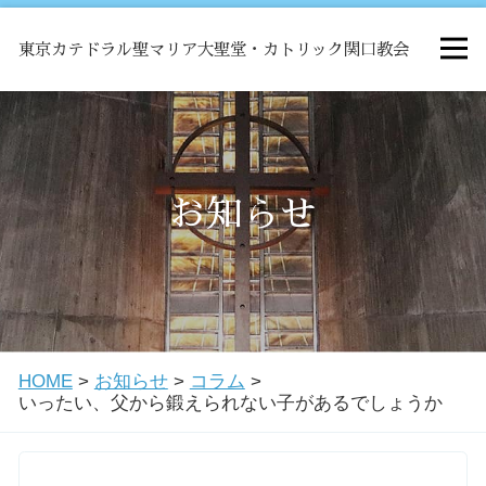
東京カテドラル聖マリア大聖堂・カトリック関口教会
HOME
ミサ
お知らせ
お知らせ
関口教会について
HOME
>
お知らせ
>
コラム
>
教会学校・中高生会
いったい、父から鍛えられない子があるでしょうか
はじめての方へ