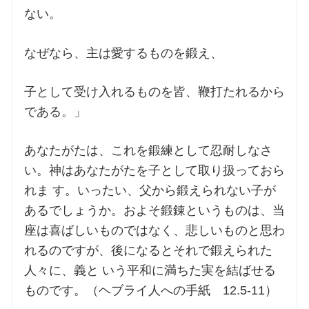
ない。
お問合せ
なぜなら、主は愛するものを鍛え、
交通・アクセス
子として受け入れるものを皆、鞭打たれるから
である。」
ご利用にあたって
あなたがたは、これを鍛練として忍耐しなさ
交通・アクセス
い。神はあなたがたを子として取り扱っておら
れま す。いったい、父から鍛えられない子が
あるでしょうか。およそ鍛錬というものは、当
座は喜ばしいものではなく、悲しいものと思わ
れるのですが、後になるとそれで鍛えられた
人々に、義と いう平和に満ちた実を結ばせる
ものです。（ヘブライ人への手紙 12.5-11）