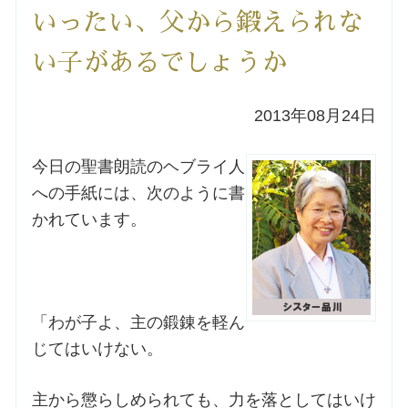
いったい、父から鍛えられな
洗礼を希望される方
い子があるでしょうか
講座のご案内
2013年08月24日
小池神父の講座
今日の聖書朗読のヘブライ人
森田神父の講座
への手紙には、次のように書
かれています。
シスター中島の講座
教区カテキスタの講座
「わが子よ、主の鍛錬を軽ん
三田助祭の講座
じてはいけない。
オルガンメディテーション
主から懲らしめられても、力を落としてはいけ