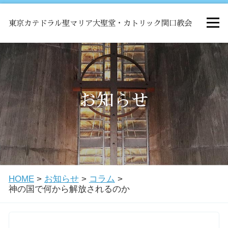
東京カテドラル聖マリア大聖堂・カトリック関口教会
HOME
ミサ
お知らせ
お知らせ
関口教会について
HOME
>
お知らせ
>
コラム
>
教会学校・中高生会
神の国で何から解放されるのか
はじめての方へ