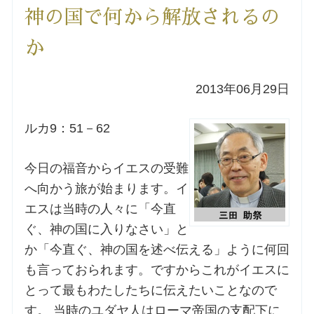
神の国で何から解放されるの
洗礼を希望される方
か
講座のご案内
2013年06月29日
小池神父の講座
ルカ9：51－62
森田神父の講座
今日の福音からイエスの受難
シスター中島の講座
へ向かう旅が始まります。イ
エスは当時の人々に「今直
教区カテキスタの講座
ぐ、神の国に入りなさい」と
か「今直ぐ、神の国を述べ伝える」ように何回
三田助祭の講座
も言っておられます。ですからこれがイエスに
とって最もわたしたちに伝えたいことなので
オルガンメディテーション
す。 当時のユダヤ人はローマ帝国の支配下に