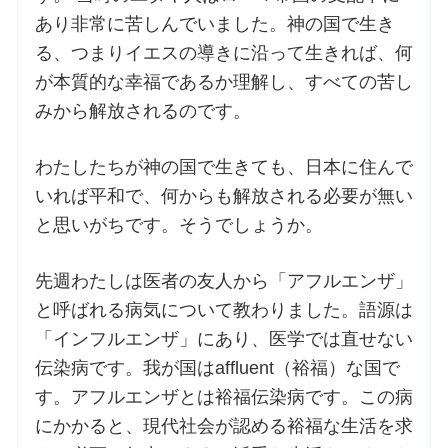
あり非常に苦しんでいました。神の国で生き
お問合せ
る、つまりイエスの導きに沿って生きれば、何
が本質的な幸福であるか理解し、すべての苦し
みから解放されるのです。
交通・アクセス
わたしたちが神の国で生きても、日本に住んで
ご利用にあたって
いれば平和で、何からも解放される必要が無い
と思いがちです。そうでしょうか。
交通・アクセス
先週わたしは医者の友人から「アフルエンザ」
と呼ばれる病気について教わりました。語源は
「インフルエンザ」にあり、医学では直せない
伝染病です。我が国はaffluent（裕福）な国で
す。アフルエンザとは裕福伝染病です。この病
にかかると、現代社会が認める裕福な生活を求