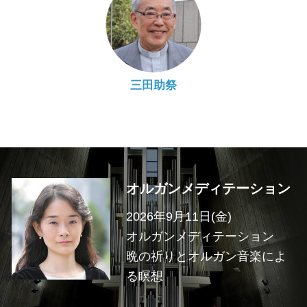
三田助祭
オルガンメディテーション
2026年9月11日(金)
オルガンメディテーション
晩の祈りとオルガン音楽によ
る瞑想