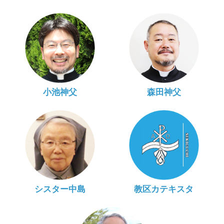
小池神父
森田神父
シスター中島
教区カテキスタ