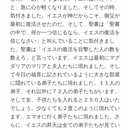
と、急に心が軽くなりました。そしてその時、
お問合せ
気付きました。イエスが神だからこそ、御父が
最初に復活させたのだ。そして、聖書は「聖書
交通・アクセス
の中で、何か一つ信じるなら、イエスの復活を
信じなさい」と叫んでいることに気付きまし
ご利用にあたって
た。聖書は「イエスの復活を目撃した人の数を
数えろ」と言っています。イエスは最初にマグ
ダリアのマリアと夫人たちに現れました。そし
交通・アクセス
て今日の福音に記されているように大きな部屋
に隠れている弟子たちに現れました。１１人の
弟子、それ以外に７２人の弟子たちがいます。
そして女、子供たちを入れると２５０人はいた
でしょう。少なくても２度このように現れてい
ます。エマオに行く弟子たちに現れました。さ
らに、イエスの昇天は全ての弟子たちが見てい