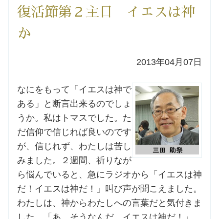
復活節第２主日 イエスは神
洗礼を希望される方
か
講座のご案内
2013年04月07日
小池神父の講座
なにをもって「イエスは神で
森田神父の講座
ある」と断言出来るのでしょ
うか。私はトマスでした。た
シスター中島の講座
だ信仰で信じれば良いのです
が、信じれず、わたしは苦し
教区カテキスタの講座
みました。２週間、祈りなが
ら悩んでいると、急にラジオから「イエスは神
三田助祭の講座
だ！イエスは神だ！」叫び声が聞こえました。
わたしは、神からわたしへの言葉だと気付きま
オルガンメディテーション
した。「あ、そうなんだ。イエスは神だ！」