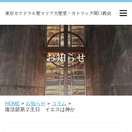
東京カテドラル聖マリア大聖堂・カトリック関口教会
HOME
ミサ
お知らせ
お知らせ
関口教会について
HOME
>
お知らせ
>
コラム
>
教会学校・中高生会
復活節第２主日 イエスは神か
はじめての方へ