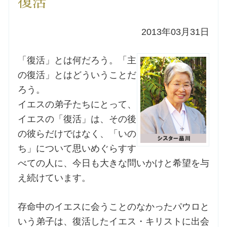
復活
洗礼を希望される方
2013年03月31日
講座のご案内
「復活」とは何だろう。「主
の復活」とはどういうことだ
小池神父の講座
ろう。
イエスの弟子たちにとって、
森田神父の講座
イエスの「復活」は、その後
の彼らだけではなく、「いの
シスター中島の講座
ち」について思いめぐらすす
教区カテキスタの講座
べての人に、今日も大きな問いかけと希望を与
え続けています。
三田助祭の講座
存命中のイエスに会うことのなかったパウロと
いう弟子は、復活したイエス・キリストに出会
オルガンメディテーション