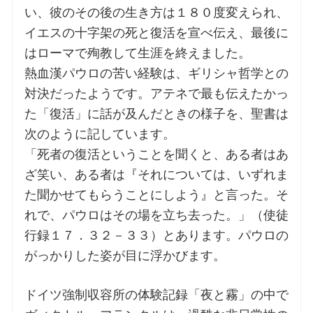
い、彼のその後の生き方は１８０度変えられ、
イエスの十字架の死と復活を宣べ伝え、最後に
お問合せ
はローマで殉教して生涯を終えました。
熱血漢パウロの苦い経験は、ギリシャ哲学との
交通・アクセス
対決だったようです。アテネで最も伝えたかっ
た「復活」に話が及んだときの様子を、聖書は
ご利用にあたって
次のように記しています。
「死者の復活ということを聞くと、ある者はあ
交通・アクセス
ざ笑い、ある者は『それについては、いずれま
た聞かせてもらうことにしよう』と言った。そ
れで、パウロはその場を立ち去った。」（使徒
行録１７．３２－３３）とあります。パウロの
がっかりした姿が目に浮かびます。
ドイツ強制収容所の体験記録「夜と霧」の中で