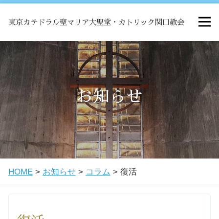
東京カテドラル聖マリア大聖堂・カトリック関口教会
HOME
ミサ
お知らせ
お知らせ
関口教会について
HOME
>
お知らせ
>
コラム
>
復活
教会学校・中高生会
はじめての方へ