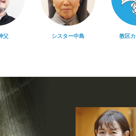
神父
シスター中島
教区カ