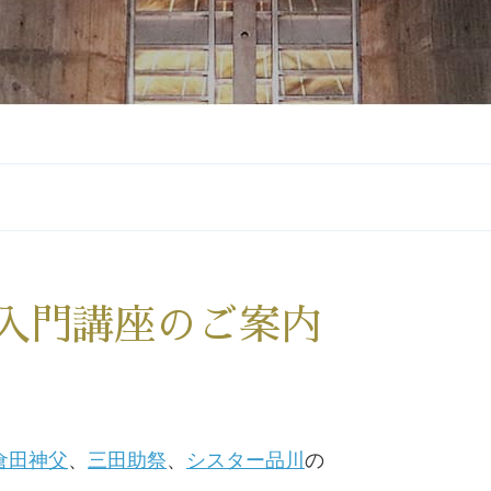
入門講座のご案内
倉田神父
、
三田助祭
、
シスター品川
の