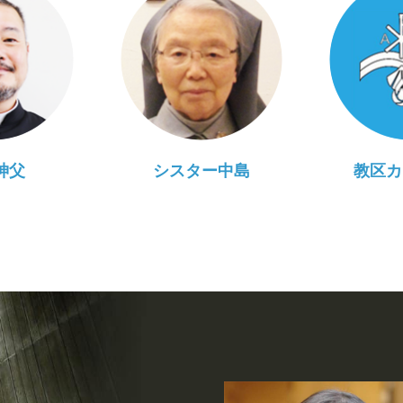
神父
シスター中島
教区カ