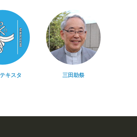
テキスタ
三田助祭