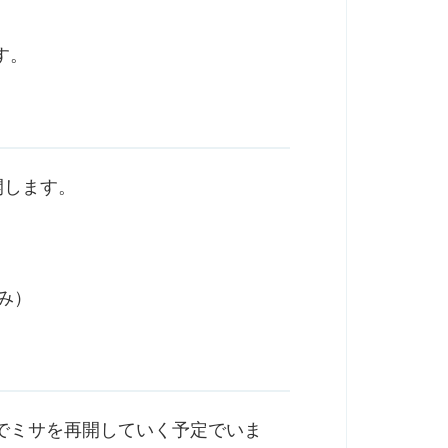
す。
開します。
休み）
でミサを再開していく予定でいま