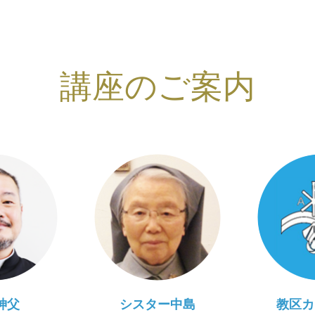
講座のご案内
神父
シスター中島
教区カ