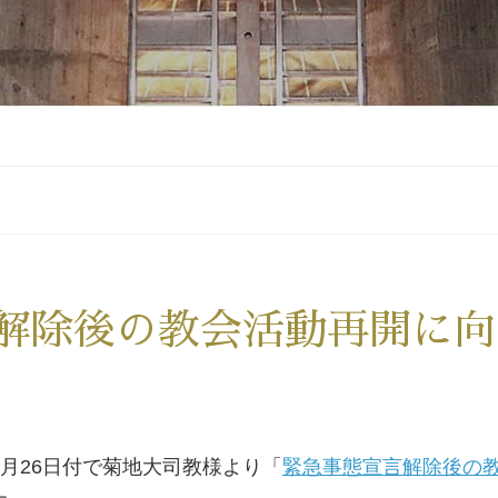
解除後の教会活動再開に向
5月26日付で菊地大司教様より「
緊急事態宣言解除後の