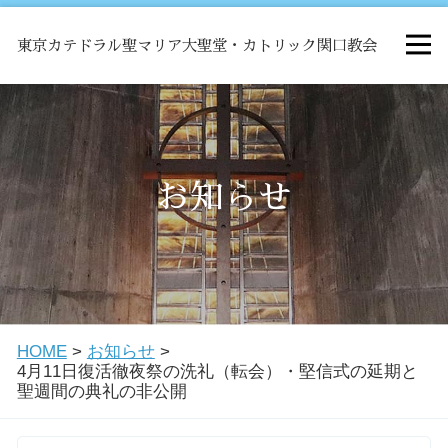
東京カテドラル聖マリア大聖堂・カトリック関口教会
HOME
ミサ
お知らせ
お知らせ
関口教会について
HOME
>
お知らせ
>
教会学校・中高生会
4月11日復活徹夜祭の洗礼（転会）・堅信式の延期と
聖週間の典礼の非公開
はじめての方へ