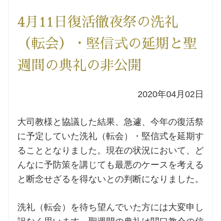
洗礼を希望される方
4月11日復活徹夜祭の洗礼
（転会）・堅信式の延期と聖
講座のご案内
週間の典礼の非公開
小池神父の講座
2020年04月02日
森田神父の講座
大司教様と協議した結果、急遽、今年の復活祭
シスター中島の講座
に予定していた洗礼（転会）・堅信式を延期す
ることとなりました。現在の状況において、ど
教区カテキスタの講座
んなに予防策を講じても最悪のケースを考える
と断念せざるを得ないとの判断になりました。
三田助祭の講座
洗礼（転会）を待ち望んでいた方には大変申し
オルガンメディテーション