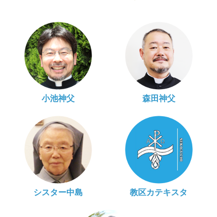
小池神父
森田神父
シスター中島
教区カテキスタ