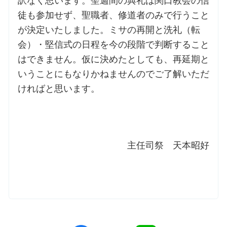
訳なく思います。聖週間の典礼は関口教会の信
徒も参加せず、聖職者、修道者のみで行うこと
お問合せ
が決定いたしました。ミサの再開と洗礼（転
会）・堅信式の日程を今の段階で判断すること
交通・アクセス
はできません。仮に決めたとしても、再延期と
いうことにもなりかねませんのでご了解いただ
ご利用にあたって
ければと思います。
交通・アクセス
主任司祭 天本昭好