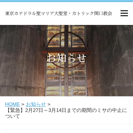
東京カテドラル聖マリア大聖堂・カトリック関口教会
HOME
ミサ
お知らせ
お知らせ
関口教会について
HOME
>
お知らせ
>
教会学校・中高生会
【緊急】2月27日～3月14日までの期間のミサの中止に
ついて
はじめての方へ