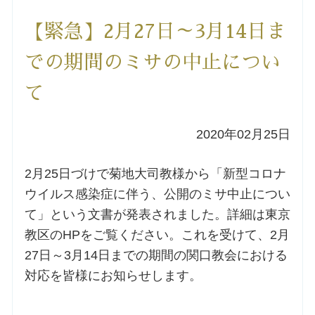
洗礼を希望される方
【緊急】2月27日～3月14日ま
での期間のミサの中止につい
講座のご案内
て
小池神父の講座
2020年02月25日
森田神父の講座
2月25日づけで菊地大司教様から「新型コロナ
シスター中島の講座
ウイルス感染症に伴う、公開のミサ中止につい
て」という文書が発表されました。詳細は東京
教区カテキスタの講座
教区のHPをご覧ください。これを受けて、2月
27日～3月14日までの期間の関口教会における
三田助祭の講座
対応を皆様にお知らせします。
オルガンメディテーション