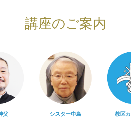
講座のご案内
神父
シスター中島
教区カ