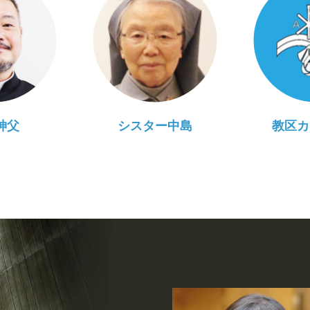
神父
シスター中島
教区カ